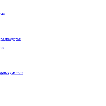
осы
ра (райдеры)
ин
торных) машин