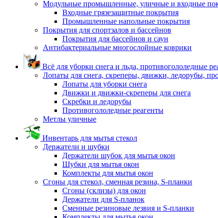
Модульные промышленные, уличные и входные по
Входные грязезащитные покрытия
Промышленные напольные покрытия
Покрытия для спортзалов и бассейнов
Покрытия для бассейнов и саун
Антибактериальные многослойные коврики
Всё для уборки снега и льда, противогололедные р
Лопаты для снега, скреперы, движки, ледорубы, п
Лопаты для уборки снега
Движки и движки-скреперы для снега
Скребки и ледорубы
Противогололедные реагенты
Метлы уличные
Инвентарь для мытья стекол
Держатели и шубки
Держатели шубок для мытья окон
Шубки для мытья окон
Комплекты для мытья окон
Сгоны для стекол, сменная резина, S-планки
Сгоны (склизы) для окон
Держатели для S-планок
Сменные резиновые лезвия и S-планки
Комплекты для мытья окон