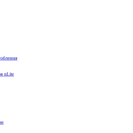
собления
в nLite
он