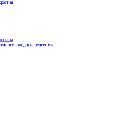
крытия
еагенты
ротивогололедные реагенты