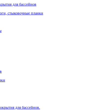
крытия для бассейнов
роги, стыковочные планки
м
в
ики
крытия для бассейнов.