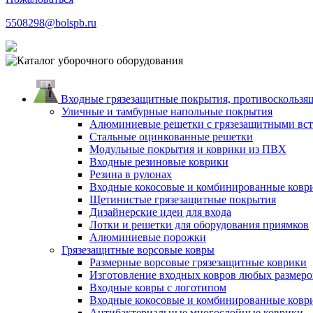
5508298@bolspb.ru
Входные грязезащитные покрытия, противоскользящ
Уличные и тамбурные напольные покрытия
Алюминиевые решетки с грязезащитными вс
Стальные оцинкованные решетки
Модульные покрытия и коврики из ПВХ
Входные резиновые коврики
Резина в рулонах
Входные кокосовые и комбинированные ковр
Щетинистые грязезащитные покрытия
Дизайнерские идеи для входа
Лотки и решетки для оборудования приямков
Алюминиевые порожки
Грязезащитные ворсовые ковры
Размерные ворсовые грязезащитные коврики
Изготовление входных ковров любых размеро
Входные ковры с логотипом
Входные кокосовые и комбинированные ковр
Антибактериальные многослойные коврики