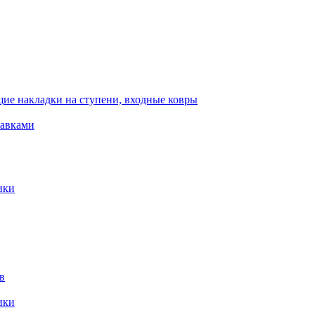
ие накладки на ступени, входные ковры
тавками
ики
в
ики