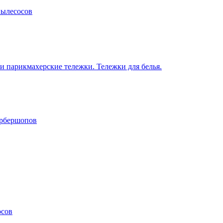
пылесосов
 парикмахерские тележки. Тележки для белья.
арбершопов
осов