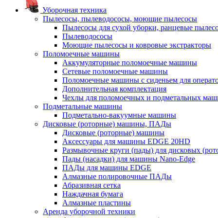
Уборочная техника
Пылесосы, пылеводососы, моющие пылесосы
Пылесосы для сухой уборки, ранцевые пылес
Пылеводососы
Моющие пылесосы и ковровые экстракторы
Поломоечные машины
Аккумуляторные поломоечные машины
Сетевые поломоечные машины
Поломоечные машины с сиденьем для операто
Дополнительная комплектация
Чехлы для поломоечных и подметальных маш
Подметальные машины
Подметально-вакуумные машины
Дисковые (роторные) машины, ПАДы
Дисковые (роторные) машины
Аксессуары для машины EDGE 20HD
Размывочные круги (пады) для дисковых (ро
Пады (насадки) для машины Nano-Edge
ПАДы для машины EDGE
Алмазные полировочные ПАДы
Абразивная сетка
Наждачная бумага
Алмазные пластины
Аренда уборочной техники