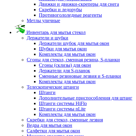
Движки и движки-скреперы для снега
Скребки и ледорубы
Противогололедные реагенты
Метлы уличные
Инвентарь для мытья стекол
Держатели и шубки
Держатели шубок для мытья окон
Шубки для мытья окон
Комплекты для мытья окон
Сгоны для стекол, сменная резина, S-планки
Сгоны (склизы) для окон
Держатели для S-планок
Сменные резиновые лезвия и S-планки
Комплекты для мытья окон
Телескопические штанги
Штанги
Дополнительные приспособления для штанг
Штанги системы HiFlo
Штанги системы nLite
Комплекты для мытья окон
Скребки для стекол, сменные лезвия
Ведра для мытья окон
Салфетки для мытья окон