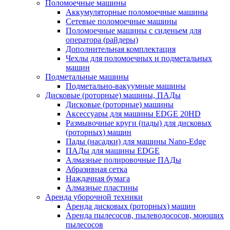
Поломоечные машины
Аккумуляторные поломоечные машины
Сетевые поломоечные машины
Поломоечные машины с сиденьем для
оператора (райдеры)
Дополнительная комплектация
Чехлы для поломоечных и подметальных
машин
Подметальные машины
Подметально-вакуумные машины
Дисковые (роторные) машины, ПАДы
Дисковые (роторные) машины
Аксессуары для машины EDGE 20HD
Размывочные круги (пады) для дисковых
(роторных) машин
Пады (насадки) для машины Nano-Edge
ПАДы для машины EDGE
Алмазные полировочные ПАДы
Абразивная сетка
Наждачная бумага
Алмазные пластины
Аренда уборочной техники
Аренда дисковых (роторных) машин
Аренда пылесосов, пылеводососов, моющих
пылесосов