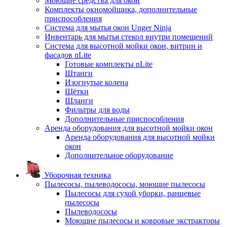
Моющие средства для окон
Комплекты окномойщика, дополнительные
приспособления
Система для мытья окон Unger Ninja
Инвентарь для мытья стекол внутри помещений
Система для высотной мойки окон, витрин и
фасадов nLite
Готовые комплекты nLite
Штанги
Изогнутые колена
Щётки
Шланги
Фильтры для воды
Дополнительные приспособления
Аренда оборудования для высотной мойки окон
Аренда оборудования для высотной мойки
окон
Дополнительное оборудование
Уборочная техника
Пылесосы, пылеводососы, моющие пылесосы
Пылесосы для сухой уборки, ранцевые
пылесосы
Пылеводососы
Моющие пылесосы и ковровые экстракторы