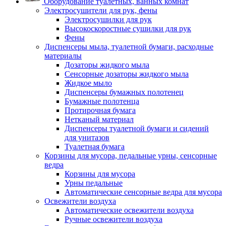
Оборудование туалетных, ванных комнат
Электросушители для рук, фены
Электросушилки для рук
Высокоскоростные сушилки для рук
Фены
Диспенсеры мыла, туалетной бумаги, расходные
материалы
Дозаторы жидкого мыла
Сенсорные дозаторы жидкого мыла
Жидкое мыло
Диспенсеры бумажных полотенец
Бумажные полотенца
Протирочная бумага
Нетканый материал
Диспенсеры туалетной бумаги и сидений
для унитазов
Туалетная бумага
Корзины для мусора, педальные урны, сенсорные
ведра
Корзины для мусора
Урны педальные
Автоматические сенсорные ведра для мусора
Освежители воздуха
Автоматические освежители воздуха
Ручные освежители воздуха