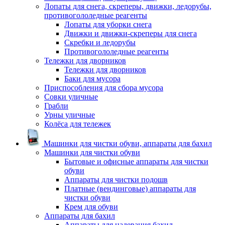
Лопаты для снега, скреперы, движки, ледорубы,
противогололедные реагенты
Лопаты для уборки снега
Движки и движки-скреперы для снега
Скребки и ледорубы
Противогололедные реагенты
Тележки для дворников
Тележки для дворников
Баки для мусора
Приспособления для сбора мусора
Совки уличные
Грабли
Урны уличные
Колёса для тележек
Машинки для чистки обуви, аппараты для бахил
Машинки для чистки обуви
Бытовые и офисные аппараты для чистки
обуви
Аппараты для чистки подошв
Платные (вендинговые) аппараты для
чистки обуви
Крем для обуви
Аппараты для бахил
Аппараты для надевания бахил