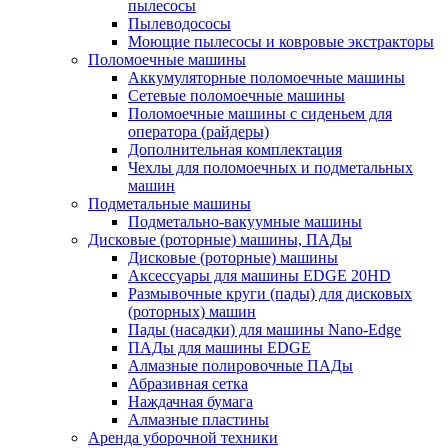
пылесосы
Пылеводососы
Моющие пылесосы и ковровые экстракторы
Поломоечные машины
Аккумуляторные поломоечные машины
Сетевые поломоечные машины
Поломоечные машины с сиденьем для
оператора (райдеры)
Дополнительная комплектация
Чехлы для поломоечных и подметальных
машин
Подметальные машины
Подметально-вакуумные машины
Дисковые (роторные) машины, ПАДы
Дисковые (роторные) машины
Аксессуары для машины EDGE 20HD
Размывочные круги (пады) для дисковых
(роторных) машин
Пады (насадки) для машины Nano-Edge
ПАДы для машины EDGE
Алмазные полировочные ПАДы
Абразивная сетка
Наждачная бумага
Алмазные пластины
Аренда уборочной техники