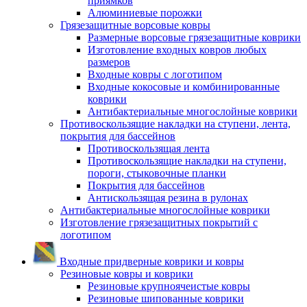
приямков
Алюминиевые порожки
Грязезащитные ворсовые ковры
Размерные ворсовые грязезащитные коврики
Изготовление входных ковров любых
размеров
Входные ковры с логотипом
Входные кокосовые и комбинированные
коврики
Антибактериальные многослойные коврики
Противоскользящие накладки на ступени, лента,
покрытия для бассейнов
Противоскользящая лента
Противоскользящие накладки на ступени,
пороги, стыковочные планки
Покрытия для бассейнов
Антискользящая резина в рулонах
Антибактериальные многослойные коврики
Изготовление грязезащитных покрытий с
логотипом
Входные придверные коврики и ковры
Резиновые ковры и коврики
Резиновые крупноячеистые ковры
Резиновые шипованные коврики