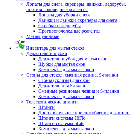
Лопаты для снега, скреперы, движки, ледорубы,
противогололедные реагенты
Лопаты для уборки снега
Движки и движки-скреперы для снега
Скребки и ледорубы
Противогололедные реагенты
Метлы уличные
Инвентарь для мытья стекол
Держатели и шубки
Держатели шубок для мытья окон
Шубки для мытья окон
Комплекты для мытья окон
Сгоны для стекол, сменная резина, S-планки
Сгоны (склизы) для окон
Держатели для S-планок
Сменные резиновые лезвия и S-планки
Комплекты для мытья окон
Телескопические штанги
Штанги
Дополнительные приспособления для штанг
Штанги системы HiFlo
Штанги системы nLite
Комплекты для мытья окон