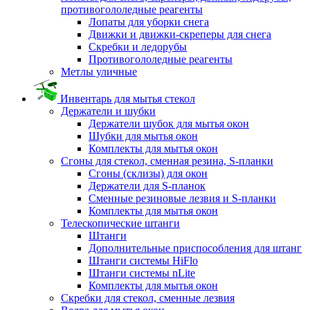
противогололедные реагенты
Лопаты для уборки снега
Движки и движки-скреперы для снега
Скребки и ледорубы
Противогололедные реагенты
Метлы уличные
Инвентарь для мытья стекол
Держатели и шубки
Держатели шубок для мытья окон
Шубки для мытья окон
Комплекты для мытья окон
Сгоны для стекол, сменная резина, S-планки
Сгоны (склизы) для окон
Держатели для S-планок
Сменные резиновые лезвия и S-планки
Комплекты для мытья окон
Телескопические штанги
Штанги
Дополнительные приспособления для штанг
Штанги системы HiFlo
Штанги системы nLite
Комплекты для мытья окон
Скребки для стекол, сменные лезвия