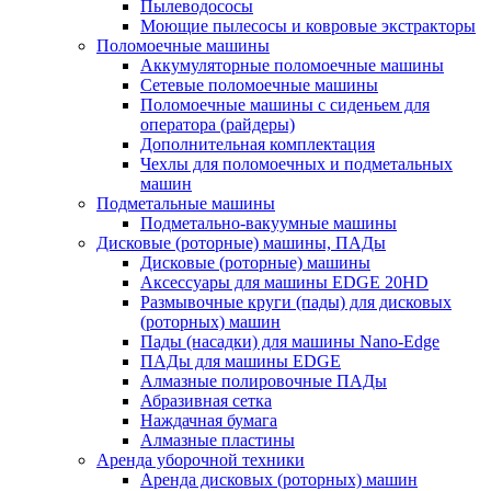
Пылеводососы
Моющие пылесосы и ковровые экстракторы
Поломоечные машины
Аккумуляторные поломоечные машины
Сетевые поломоечные машины
Поломоечные машины с сиденьем для
оператора (райдеры)
Дополнительная комплектация
Чехлы для поломоечных и подметальных
машин
Подметальные машины
Подметально-вакуумные машины
Дисковые (роторные) машины, ПАДы
Дисковые (роторные) машины
Аксессуары для машины EDGE 20HD
Размывочные круги (пады) для дисковых
(роторных) машин
Пады (насадки) для машины Nano-Edge
ПАДы для машины EDGE
Алмазные полировочные ПАДы
Абразивная сетка
Наждачная бумага
Алмазные пластины
Аренда уборочной техники
Аренда дисковых (роторных) машин