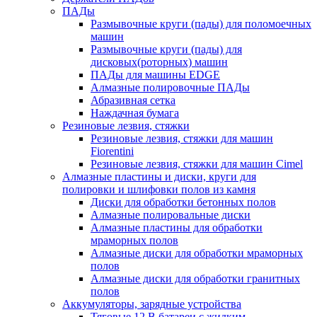
ПАДы
Размывочные круги (пады) для поломоечных
машин
Размывочные круги (пады) для
дисковых(роторных) машин
ПАДы для машины EDGE
Алмазные полировочные ПАДы
Абразивная сетка
Наждачная бумага
Резиновые лезвия, стяжки
Резиновые лезвия, стяжки для машин
Fiorentini
Резиновые лезвия, стяжки для машин Cimel
Алмазные пластины и диски, круги для
полировки и шлифовки полов из камня
Диски для обработки бетонных полов
Алмазные полировальные диски
Алмазные пластины для обработки
мраморных полов
Алмазные диски для обработки мраморных
полов
Алмазные диски для обработки гранитных
полов
Аккумуляторы, зарядные устройства
Тяговые 12 В батареи с жидким