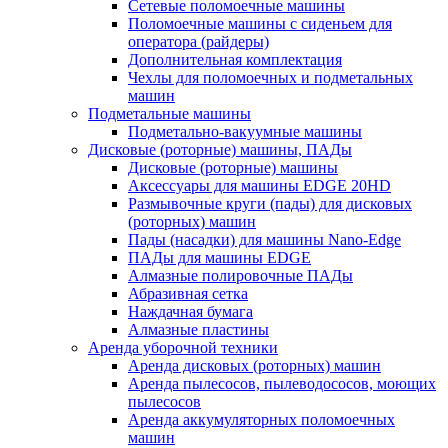
Сетевые поломоечные машины
Поломоечные машины с сиденьем для
оператора (райдеры)
Дополнительная комплектация
Чехлы для поломоечных и подметальных
машин
Подметальные машины
Подметально-вакуумные машины
Дисковые (роторные) машины, ПАДы
Дисковые (роторные) машины
Аксессуары для машины EDGE 20HD
Размывочные круги (пады) для дисковых
(роторных) машин
Пады (насадки) для машины Nano-Edge
ПАДы для машины EDGE
Алмазные полировочные ПАДы
Абразивная сетка
Наждачная бумага
Алмазные пластины
Аренда уборочной техники
Аренда дисковых (роторных) машин
Аренда пылесосов, пылеводососов, моющих
пылесосов
Аренда аккумуляторных поломоечных
машин