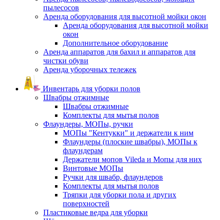
пылесосов
Аренда оборудования для высотной мойки окон
Аренда оборудования для высотной мойки
окон
Дополнительное оборудование
Аренда аппаратов для бахил и аппаратов для
чистки обуви
Аренда уборочных тележек
Инвентарь для уборки полов
Швабры отжимные
Швабры отжимные
Комплекты для мытья полов
Флаундеры, МОПы, ручки
МОПы "Кентукки" и держатели к ним
Флаундеры (плоские швабры), МОПы к
флаундерам
Держатели мопов Vileda и Мопы для них
Винтовые МОПы
Ручки для швабр, флаундеров
Комплекты для мытья полов
Тряпки для уборки пола и других
поверхностей
Пластиковые ведра для уборки