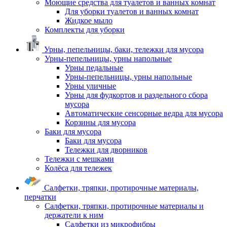
Моющие средства для туалетов и ванных комнат
Для уборки туалетов и ванных комнат
Жидкое мыло
Комплекты для уборки
Урны, пепельницы, баки, тележки для мусора
Урны-пепельницы, урны напольные
Урны педальные
Урны-пепельницы, урны напольные
Урны уличные
Урны для фудкортов и раздельного сбора
мусора
Автоматические сенсорные ведра для мусора
Корзины для мусора
Баки для мусора
Баки для мусора
Тележки для дворников
Тележки с мешками
Колёса для тележек
Салфетки, тряпки, протирочные материалы,
перчатки
Салфетки, тряпки, протирочные материалы и
держатели к ним
Салфетки из микрофибры