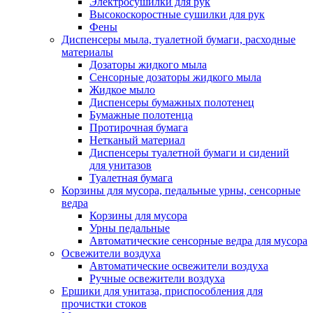
Электросушилки для рук
Высокоскоростные сушилки для рук
Фены
Диспенсеры мыла, туалетной бумаги, расходные
материалы
Дозаторы жидкого мыла
Сенсорные дозаторы жидкого мыла
Жидкое мыло
Диспенсеры бумажных полотенец
Бумажные полотенца
Протирочная бумага
Нетканый материал
Диспенсеры туалетной бумаги и сидений
для унитазов
Туалетная бумага
Корзины для мусора, педальные урны, сенсорные
ведра
Корзины для мусора
Урны педальные
Автоматические сенсорные ведра для мусора
Освежители воздуха
Автоматические освежители воздуха
Ручные освежители воздуха
Ершики для унитаза, приспособления для
прочистки стоков