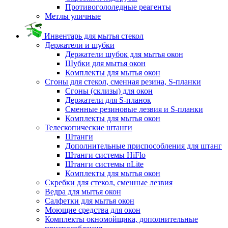
Противогололедные реагенты
Метлы уличные
Инвентарь для мытья стекол
Держатели и шубки
Держатели шубок для мытья окон
Шубки для мытья окон
Комплекты для мытья окон
Сгоны для стекол, сменная резина, S-планки
Сгоны (склизы) для окон
Держатели для S-планок
Сменные резиновые лезвия и S-планки
Комплекты для мытья окон
Телескопические штанги
Штанги
Дополнительные приспособления для штанг
Штанги системы HiFlo
Штанги системы nLite
Комплекты для мытья окон
Скребки для стекол, сменные лезвия
Ведра для мытья окон
Салфетки для мытья окон
Моющие средства для окон
Комплекты окномойщика, дополнительные