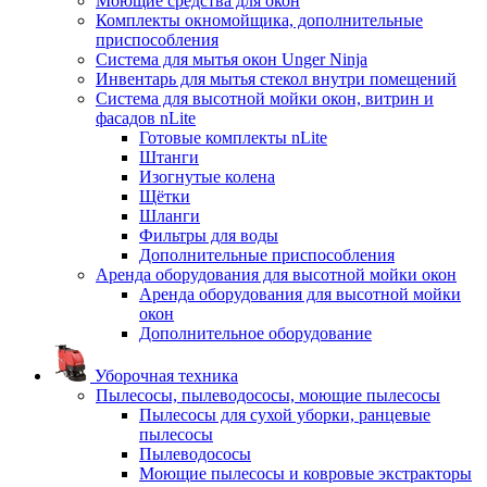
Моющие средства для окон
Комплекты окномойщика, дополнительные
приспособления
Система для мытья окон Unger Ninja
Инвентарь для мытья стекол внутри помещений
Система для высотной мойки окон, витрин и
фасадов nLite
Готовые комплекты nLite
Штанги
Изогнутые колена
Щётки
Шланги
Фильтры для воды
Дополнительные приспособления
Аренда оборудования для высотной мойки окон
Аренда оборудования для высотной мойки
окон
Дополнительное оборудование
Уборочная техника
Пылесосы, пылеводососы, моющие пылесосы
Пылесосы для сухой уборки, ранцевые
пылесосы
Пылеводососы
Моющие пылесосы и ковровые экстракторы