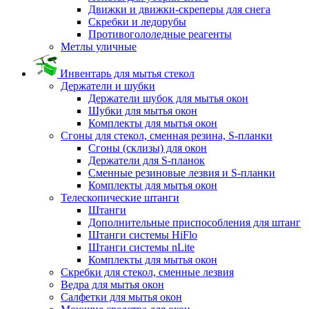
Движки и движки-скреперы для снега
Скребки и ледорубы
Противогололедные реагенты
Метлы уличные
Инвентарь для мытья стекол
Держатели и шубки
Держатели шубок для мытья окон
Шубки для мытья окон
Комплекты для мытья окон
Сгоны для стекол, сменная резина, S-планки
Сгоны (склизы) для окон
Держатели для S-планок
Сменные резиновые лезвия и S-планки
Комплекты для мытья окон
Телескопические штанги
Штанги
Дополнительные приспособления для штанг
Штанги системы HiFlo
Штанги системы nLite
Комплекты для мытья окон
Скребки для стекол, сменные лезвия
Ведра для мытья окон
Салфетки для мытья окон