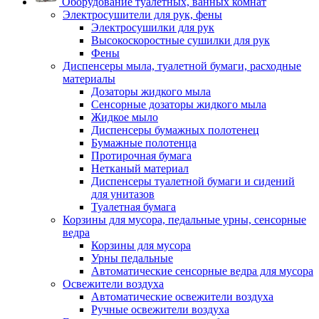
Оборудование туалетных, ванных комнат
Электросушители для рук, фены
Электросушилки для рук
Высокоскоростные сушилки для рук
Фены
Диспенсеры мыла, туалетной бумаги, расходные
материалы
Дозаторы жидкого мыла
Сенсорные дозаторы жидкого мыла
Жидкое мыло
Диспенсеры бумажных полотенец
Бумажные полотенца
Протирочная бумага
Нетканый материал
Диспенсеры туалетной бумаги и сидений
для унитазов
Туалетная бумага
Корзины для мусора, педальные урны, сенсорные
ведра
Корзины для мусора
Урны педальные
Автоматические сенсорные ведра для мусора
Освежители воздуха
Автоматические освежители воздуха
Ручные освежители воздуха