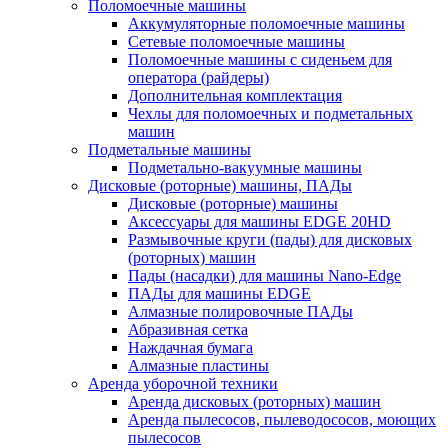
Поломоечные машины
Аккумуляторные поломоечные машины
Сетевые поломоечные машины
Поломоечные машины с сиденьем для
оператора (райдеры)
Дополнительная комплектация
Чехлы для поломоечных и подметальных
машин
Подметальные машины
Подметально-вакуумные машины
Дисковые (роторные) машины, ПАДы
Дисковые (роторные) машины
Аксессуары для машины EDGE 20HD
Размывочные круги (пады) для дисковых
(роторных) машин
Пады (насадки) для машины Nano-Edge
ПАДы для машины EDGE
Алмазные полировочные ПАДы
Абразивная сетка
Наждачная бумага
Алмазные пластины
Аренда уборочной техники
Аренда дисковых (роторных) машин
Аренда пылесосов, пылеводососов, моющих
пылесосов