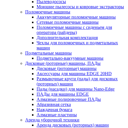
Пылеводососы
Моющие пылесосы и ковровые экстракторы
Поломоечные машины
Аккумуляторные поломоечные машины
Сетевые поломоечные машины
Поломоечные машины с сиденьем для
оператора (райдеры)
Дополнительная комплектация
Чехлы для поломоечных и подметальных
машин
Подметальные машины
Подметально-вакуумные машины
Дисковые (роторные) машины, ПАДы
Дисковые (роторные) машины
Аксессуары для машины EDGE 20HD
Размывочные круги (пады) для дисковых
(роторных) машин
Пады (насадки) для машины Nano-Edge
ПАДы для машины EDGE
Алмазные полировочные ПАДы
Абразивная сетка
Наждачная бумага
Алмазные пластины
Аренда уборочной техники
Аренда дисковых (роторных) машин