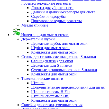
противогололедные реагенты
Лопаты для уборки снега
Движки и движки-скреперы для снега
Скребки и ледорубы
Противогололедные реагенты
Метлы уличные
Инвентарь для мытья стекол
Держатели и шубки
Держатели шубок для мытья окон
Шубки для мытья окон
Комплекты для мытья окон
Сгоны для стекол, сменная резина, S-планки
Сгоны (склизы) для окон
Держатели для S-планок
Сменные резиновые лезвия и S-планки
Комплекты для мытья окон
Телескопические штанги
Штанги
Дополнительные приспособления для штанг
Штанги системы HiFlo
Штанги системы nLite
Комплекты для мытья окон
Скребки для стекол, сменные лезвия