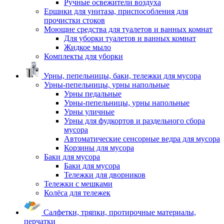
Ручные освежители воздуха
Ершики для унитаза, приспособления для
прочистки стоков
Моющие средства для туалетов и ванных комнат
Для уборки туалетов и ванных комнат
Жидкое мыло
Комплекты для уборки
Урны, пепельницы, баки, тележки для мусора
Урны-пепельницы, урны напольные
Урны педальные
Урны-пепельницы, урны напольные
Урны уличные
Урны для фудкортов и раздельного сбора
мусора
Автоматические сенсорные ведра для мусора
Корзины для мусора
Баки для мусора
Баки для мусора
Тележки для дворников
Тележки с мешками
Колёса для тележек
Салфетки, тряпки, протирочные материалы,
перчатки