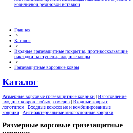
коричневой резиновой вставкой
Главная
>
Каталог
>
Входные грязезащитные покрытия, противоскользящие
накладки на ступени, входные ковры
>
Грязезащитные ворсовые ковры
Каталог
Размерные ворсовые грязезащитные коврики
|
Изготовление
входных ковров любых размеров
|
Входные ковры с
логотипом
|
Входные кокосовые и комбинированные
коврики
|
Антибактериальные многослойные коврики
|
Размерные ворсовые грязезащитные