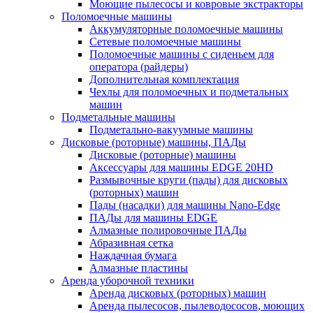
Моющие пылесосы и ковровые экстракторы
Поломоечные машины
Аккумуляторные поломоечные машины
Сетевые поломоечные машины
Поломоечные машины с сиденьем для
оператора (райдеры)
Дополнительная комплектация
Чехлы для поломоечных и подметальных
машин
Подметальные машины
Подметально-вакуумные машины
Дисковые (роторные) машины, ПАДы
Дисковые (роторные) машины
Аксессуары для машины EDGE 20HD
Размывочные круги (пады) для дисковых
(роторных) машин
Пады (насадки) для машины Nano-Edge
ПАДы для машины EDGE
Алмазные полировочные ПАДы
Абразивная сетка
Наждачная бумага
Алмазные пластины
Аренда уборочной техники
Аренда дисковых (роторных) машин
Аренда пылесосов, пылеводососов, моющих