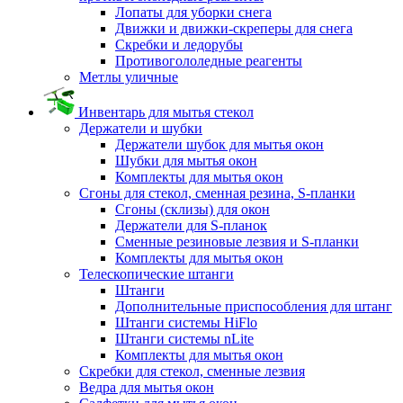
Лопаты для уборки снега
Движки и движки-скреперы для снега
Скребки и ледорубы
Противогололедные реагенты
Метлы уличные
Инвентарь для мытья стекол
Держатели и шубки
Держатели шубок для мытья окон
Шубки для мытья окон
Комплекты для мытья окон
Сгоны для стекол, сменная резина, S-планки
Сгоны (склизы) для окон
Держатели для S-планок
Сменные резиновые лезвия и S-планки
Комплекты для мытья окон
Телескопические штанги
Штанги
Дополнительные приспособления для штанг
Штанги системы HiFlo
Штанги системы nLite
Комплекты для мытья окон
Скребки для стекол, сменные лезвия
Ведра для мытья окон