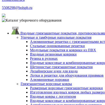
5508298@bolspb.ru
Входные грязезащитные покрытия, противоскользящ
Уличные и тамбурные напольные покрытия
Алюминиевые решетки с грязезащитными вс
Стальные оцинкованные решетки
Модульные покрытия и коврики из ПВХ
Входные резиновые коврики
Резина в рулонах
Входные кокосовые и комбинированные ковр
Щетинистые грязезащитные покрытия
Дизайнерские идеи для входа
Лотки и решетки для оборудования приямков
Алюминиевые порожки
Грязезащитные ворсовые ковры
Размерные ворсовые грязезащитные коврики
Изготовление входных ковров любых размеро
Входные ковры с логотипом
Входные кокосовые и комбинированные ковр
Антибактериальные многослойные коврики