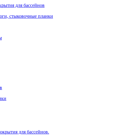
крытия для бассейнов
роги, стыковочные планки
м
в
ики
крытия для бассейнов.