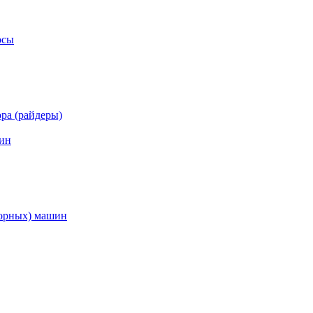
осы
ра (райдеры)
ин
торных) машин