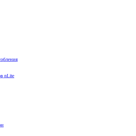
собления
в nLite
он