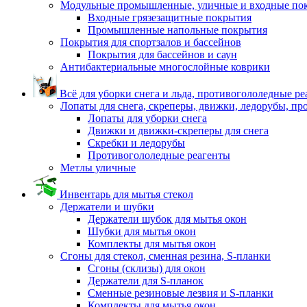
Модульные промышленные, уличные и входные по
Входные грязезащитные покрытия
Промышленные напольные покрытия
Покрытия для спортзалов и бассейнов
Покрытия для бассейнов и саун
Антибактериальные многослойные коврики
Всё для уборки снега и льда, противогололедные р
Лопаты для снега, скреперы, движки, ледорубы, п
Лопаты для уборки снега
Движки и движки-скреперы для снега
Скребки и ледорубы
Противогололедные реагенты
Метлы уличные
Инвентарь для мытья стекол
Держатели и шубки
Держатели шубок для мытья окон
Шубки для мытья окон
Комплекты для мытья окон
Сгоны для стекол, сменная резина, S-планки
Сгоны (склизы) для окон
Держатели для S-планок
Сменные резиновые лезвия и S-планки
Комплекты для мытья окон