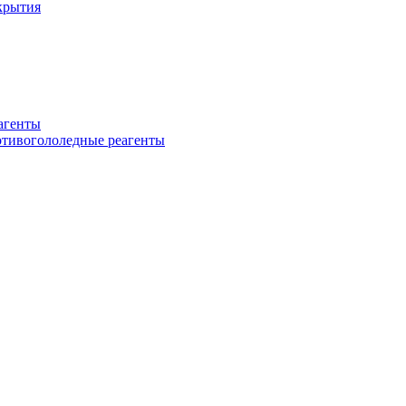
крытия
еагенты
ротивогололедные реагенты