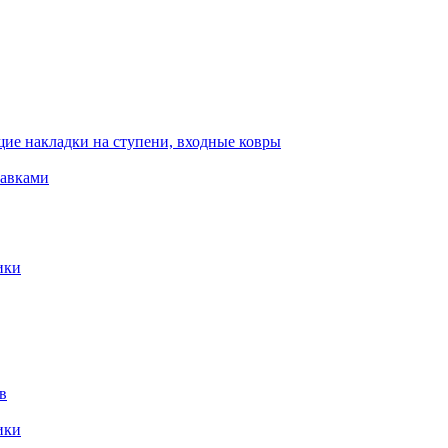
ие накладки на ступени, входные ковры
тавками
ики
в
ики