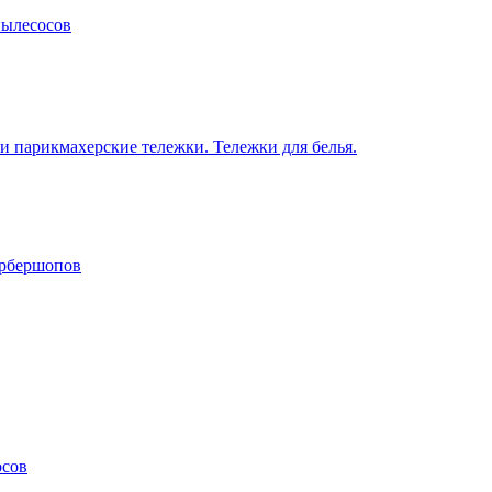
пылесосов
 парикмахерские тележки. Тележки для белья.
арбершопов
осов