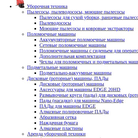
Уборочная техника
Пылесосы, пылеводососы, моющие пылесосы
Пылесосы для сухой уборки, ранцевые пылес
Пылеводососы
Моющие пылесосы и ковровые экстракторы
Поломоечные машины
Аккумуляторные поломоечные машины
Сетевые поломоечные машины
Поломоечные машины с сиденьем для операто
Дополнительная комплектация
Чехлы для поломоечных и подметальных маш
Подметальные машины
Подметально-вакуумные машины
Дисковые (роторные) машины, ПАДы
Дисковые (роторные) машины
Аксессуары для машины EDGE 20HD
Размывочные круги (пады) для дисковых (ро
Пады (насадки) для машины Nano-Edge
ПАДы для машины EDGE
Алмазные полировочные ПАДы
Абразивная сетка
Наждачная бумага
Алмазные пластины
Аренда уборочной техники