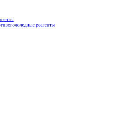
еагенты
ротивогололедные реагенты