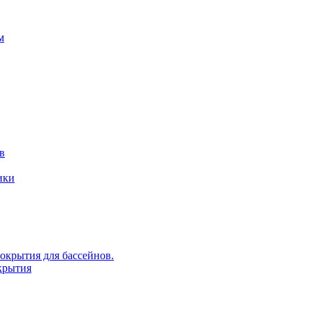
м
в
ики
крытия для бассейнов.
крытия