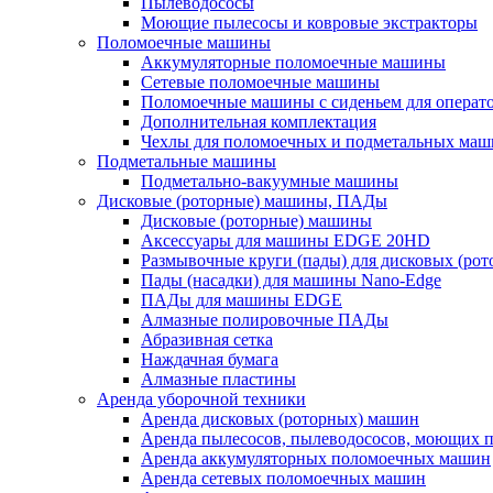
Пылеводососы
Моющие пылесосы и ковровые экстракторы
Поломоечные машины
Аккумуляторные поломоечные машины
Сетевые поломоечные машины
Поломоечные машины с сиденьем для операто
Дополнительная комплектация
Чехлы для поломоечных и подметальных маш
Подметальные машины
Подметально-вакуумные машины
Дисковые (роторные) машины, ПАДы
Дисковые (роторные) машины
Аксессуары для машины EDGE 20HD
Размывочные круги (пады) для дисковых (ро
Пады (насадки) для машины Nano-Edge
ПАДы для машины EDGE
Алмазные полировочные ПАДы
Абразивная сетка
Наждачная бумага
Алмазные пластины
Аренда уборочной техники
Аренда дисковых (роторных) машин
Аренда пылесосов, пылеводососов, моющих 
Аренда аккумуляторных поломоечных машин
Аренда сетевых поломоечных машин