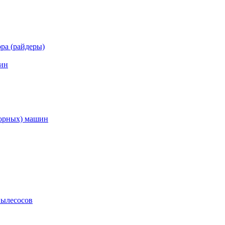
ра (райдеры)
ин
торных) машин
пылесосов