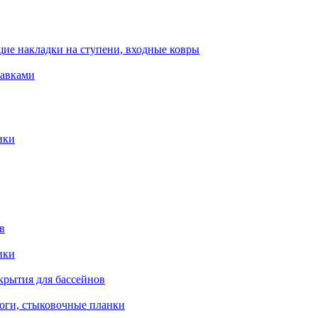
ие накладки на ступени, входные ковры
тавками
ики
в
ики
крытия для бассейнов
роги, стыковочные планки