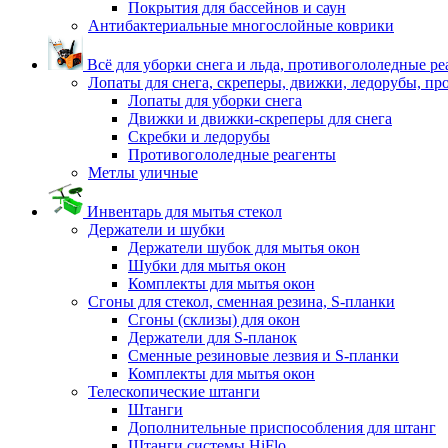
Покрытия для бассейнов и саун
Антибактериальные многослойные коврики
Всё для уборки снега и льда, противогололедные р
Лопаты для снега, скреперы, движки, ледорубы, п
Лопаты для уборки снега
Движки и движки-скреперы для снега
Скребки и ледорубы
Противогололедные реагенты
Метлы уличные
Инвентарь для мытья стекол
Держатели и шубки
Держатели шубок для мытья окон
Шубки для мытья окон
Комплекты для мытья окон
Сгоны для стекол, сменная резина, S-планки
Сгоны (склизы) для окон
Держатели для S-планок
Сменные резиновые лезвия и S-планки
Комплекты для мытья окон
Телескопические штанги
Штанги
Дополнительные приспособления для штанг
Штанги системы HiFlo