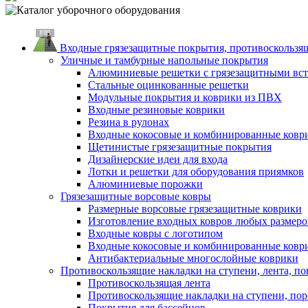
Входные грязезащитные покрытия, противоскользящ
Уличные и тамбурные напольные покрытия
Алюминиевые решетки с грязезащитными вс
Стальные оцинкованные решетки
Модульные покрытия и коврики из ПВХ
Входные резиновые коврики
Резина в рулонах
Входные кокосовые и комбинированные ковр
Щетинистые грязезащитные покрытия
Дизайнерские идеи для входа
Лотки и решетки для оборудования приямков
Алюминиевые порожки
Грязезащитные ворсовые ковры
Размерные ворсовые грязезащитные коврики
Изготовление входных ковров любых размеро
Входные ковры с логотипом
Входные кокосовые и комбинированные ковр
Антибактериальные многослойные коврики
Противоскользящие накладки на ступени, лента, по
Противоскользящая лента
Противоскользящие накладки на ступени, по
Покрытия для бассейнов