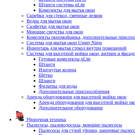
Штанги системы nLite
Комплекты для мытья окон
Скребки для стекол, сменные лезвия
Ведра для мытья окон
Салфетки для мытья окон
Моющие средства для окон
Комплекты окномойщика, дополнительные приспо
Система для мытья окон Unger Ninja
Инвентарь для мытья стекол внутри помещений
Система для высотной мойки окон, витрин и фасадо
Готовые комплекты nLite
Штанги
Изогнутые колена
Щётки
Шланги
Фильтры для воды
Дополнительные приспособления
Аренда оборудования для высотной мойки окон
Аренда оборудования для высотной мойки ок
Дополнительное оборудование
Уборочная техника
Пылесосы, пылеводососы, моющие пылесосы
Пылесосы для сухой уборки, ранцевые пылес