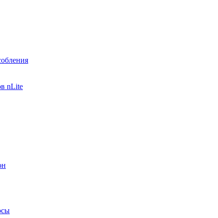
собления
в nLite
он
осы