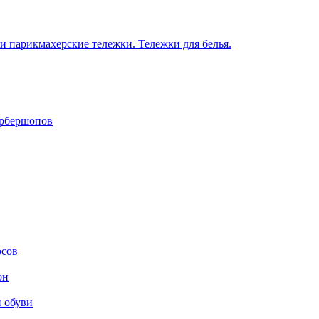
 парикмахерские тележки. Тележки для белья.
арбершопов
осов
он
и обуви