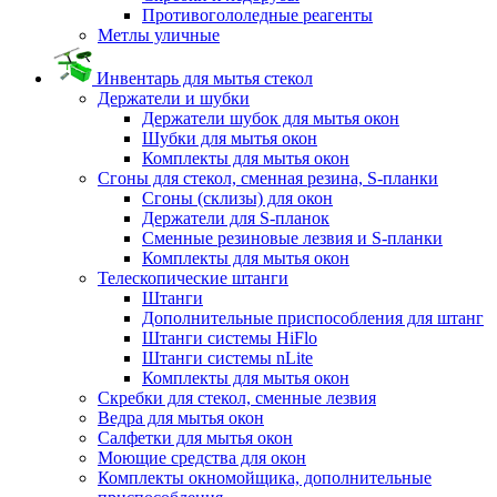
Противогололедные реагенты
Метлы уличные
Инвентарь для мытья стекол
Держатели и шубки
Держатели шубок для мытья окон
Шубки для мытья окон
Комплекты для мытья окон
Сгоны для стекол, сменная резина, S-планки
Сгоны (склизы) для окон
Держатели для S-планок
Сменные резиновые лезвия и S-планки
Комплекты для мытья окон
Телескопические штанги
Штанги
Дополнительные приспособления для штанг
Штанги системы HiFlo
Штанги системы nLite
Комплекты для мытья окон
Скребки для стекол, сменные лезвия
Ведра для мытья окон
Салфетки для мытья окон
Моющие средства для окон
Комплекты окномойщика, дополнительные