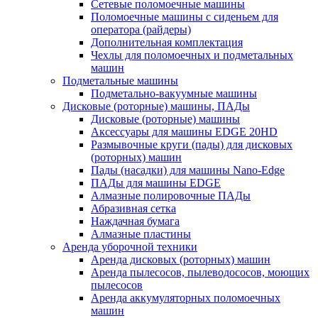
Сетевые поломоечные машины
Поломоечные машины с сиденьем для
оператора (райдеры)
Дополнительная комплектация
Чехлы для поломоечных и подметальных
машин
Подметальные машины
Подметально-вакуумные машины
Дисковые (роторные) машины, ПАДы
Дисковые (роторные) машины
Аксессуары для машины EDGE 20HD
Размывочные круги (пады) для дисковых
(роторных) машин
Пады (насадки) для машины Nano-Edge
ПАДы для машины EDGE
Алмазные полировочные ПАДы
Абразивная сетка
Наждачная бумага
Алмазные пластины
Аренда уборочной техники
Аренда дисковых (роторных) машин
Аренда пылесосов, пылеводососов, моющих
пылесосов
Аренда аккумуляторных поломоечных
машин