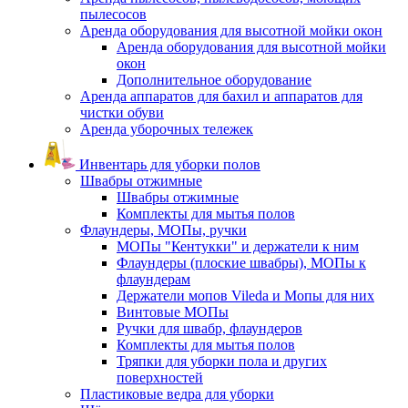
пылесосов
Аренда оборудования для высотной мойки окон
Аренда оборудования для высотной мойки
окон
Дополнительное оборудование
Аренда аппаратов для бахил и аппаратов для
чистки обуви
Аренда уборочных тележек
Инвентарь для уборки полов
Швабры отжимные
Швабры отжимные
Комплекты для мытья полов
Флаундеры, МОПы, ручки
МОПы "Кентукки" и держатели к ним
Флаундеры (плоские швабры), МОПы к
флаундерам
Держатели мопов Vileda и Мопы для них
Винтовые МОПы
Ручки для швабр, флаундеров
Комплекты для мытья полов
Тряпки для уборки пола и других
поверхностей
Пластиковые ведра для уборки