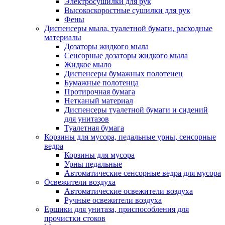
Электросушилки для рук
Высокоскоростные сушилки для рук
Фены
Диспенсеры мыла, туалетной бумаги, расходные
материалы
Дозаторы жидкого мыла
Сенсорные дозаторы жидкого мыла
Жидкое мыло
Диспенсеры бумажных полотенец
Бумажные полотенца
Протирочная бумага
Нетканый материал
Диспенсеры туалетной бумаги и сидений
для унитазов
Туалетная бумага
Корзины для мусора, педальные урны, сенсорные
ведра
Корзины для мусора
Урны педальные
Автоматические сенсорные ведра для мусора
Освежители воздуха
Автоматические освежители воздуха
Ручные освежители воздуха
Ершики для унитаза, приспособления для
прочистки стоков