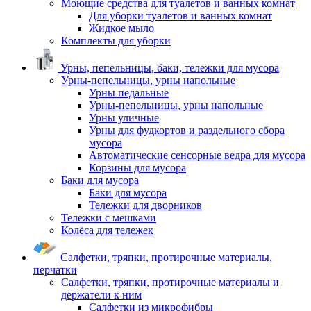
Моющие средства для туалетов и ванных комнат
Для уборки туалетов и ванных комнат
Жидкое мыло
Комплекты для уборки
Урны, пепельницы, баки, тележки для мусора
Урны-пепельницы, урны напольные
Урны педальные
Урны-пепельницы, урны напольные
Урны уличные
Урны для фудкортов и раздельного сбора
мусора
Автоматические сенсорные ведра для мусора
Корзины для мусора
Баки для мусора
Баки для мусора
Тележки для дворников
Тележки с мешками
Колёса для тележек
Салфетки, тряпки, протирочные материалы,
перчатки
Салфетки, тряпки, протирочные материалы и
держатели к ним
Салфетки из микрофибры