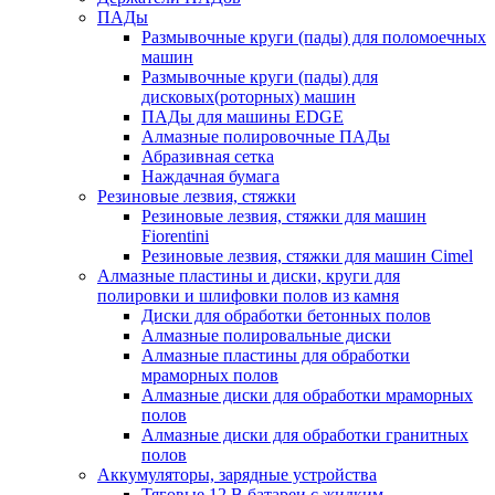
ПАДы
Размывочные круги (пады) для поломоечных
машин
Размывочные круги (пады) для
дисковых(роторных) машин
ПАДы для машины EDGE
Алмазные полировочные ПАДы
Абразивная сетка
Наждачная бумага
Резиновые лезвия, стяжки
Резиновые лезвия, стяжки для машин
Fiorentini
Резиновые лезвия, стяжки для машин Cimel
Алмазные пластины и диски, круги для
полировки и шлифовки полов из камня
Диски для обработки бетонных полов
Алмазные полировальные диски
Алмазные пластины для обработки
мраморных полов
Алмазные диски для обработки мраморных
полов
Алмазные диски для обработки гранитных
полов
Аккумуляторы, зарядные устройства
Тяговые 12 В батареи с жидким