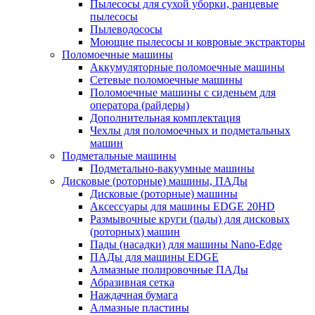
Пылесосы для сухой уборки, ранцевые
пылесосы
Пылеводососы
Моющие пылесосы и ковровые экстракторы
Поломоечные машины
Аккумуляторные поломоечные машины
Сетевые поломоечные машины
Поломоечные машины с сиденьем для
оператора (райдеры)
Дополнительная комплектация
Чехлы для поломоечных и подметальных
машин
Подметальные машины
Подметально-вакуумные машины
Дисковые (роторные) машины, ПАДы
Дисковые (роторные) машины
Аксессуары для машины EDGE 20HD
Размывочные круги (пады) для дисковых
(роторных) машин
Пады (насадки) для машины Nano-Edge
ПАДы для машины EDGE
Алмазные полировочные ПАДы
Абразивная сетка
Наждачная бумага
Алмазные пластины