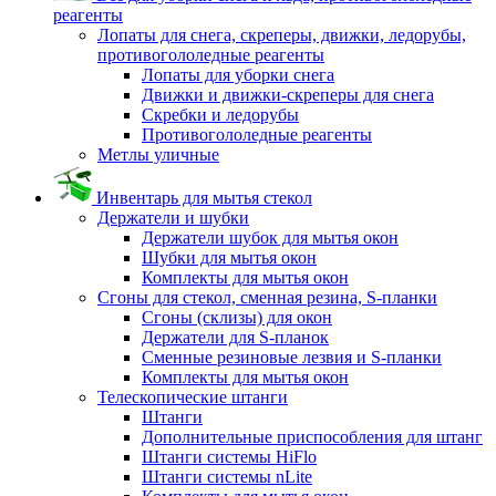
реагенты
Лопаты для снега, скреперы, движки, ледорубы,
противогололедные реагенты
Лопаты для уборки снега
Движки и движки-скреперы для снега
Скребки и ледорубы
Противогололедные реагенты
Метлы уличные
Инвентарь для мытья стекол
Держатели и шубки
Держатели шубок для мытья окон
Шубки для мытья окон
Комплекты для мытья окон
Сгоны для стекол, сменная резина, S-планки
Сгоны (склизы) для окон
Держатели для S-планок
Сменные резиновые лезвия и S-планки
Комплекты для мытья окон
Телескопические штанги
Штанги
Дополнительные приспособления для штанг
Штанги системы HiFlo
Штанги системы nLite