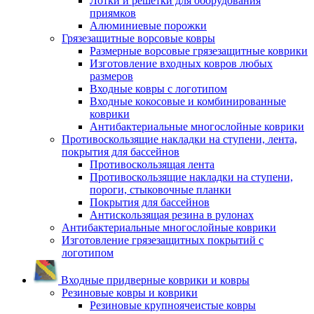
Лотки и решетки для оборудования
приямков
Алюминиевые порожки
Грязезащитные ворсовые ковры
Размерные ворсовые грязезащитные коврики
Изготовление входных ковров любых
размеров
Входные ковры с логотипом
Входные кокосовые и комбинированные
коврики
Антибактериальные многослойные коврики
Противоскользящие накладки на ступени, лента,
покрытия для бассейнов
Противоскользящая лента
Противоскользящие накладки на ступени,
пороги, стыковочные планки
Покрытия для бассейнов
Антискользящая резина в рулонах
Антибактериальные многослойные коврики
Изготовление грязезащитных покрытий с
логотипом
Входные придверные коврики и ковры
Резиновые ковры и коврики
Резиновые крупноячеистые ковры