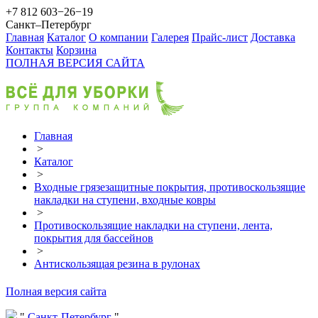
+7 812 603−26−19
Санкт–Петербург
Главная
Каталог
О компании
Галерея
Прайс-лист
Доставка
Контакты
Корзина
ПОЛНАЯ ВЕРСИЯ САЙТА
Главная
>
Каталог
>
Входные грязезащитные покрытия, противоскользящие
накладки на ступени, входные ковры
>
Противоскользящие накладки на ступени, лента,
покрытия для бассейнов
>
Антискользящая резина в рулонах
Полная версия сайта
Санкт-Петербург