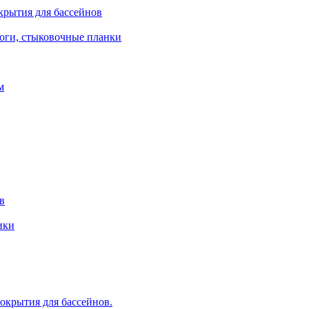
крытия для бассейнов
роги, стыковочные планки
м
в
ики
крытия для бассейнов.