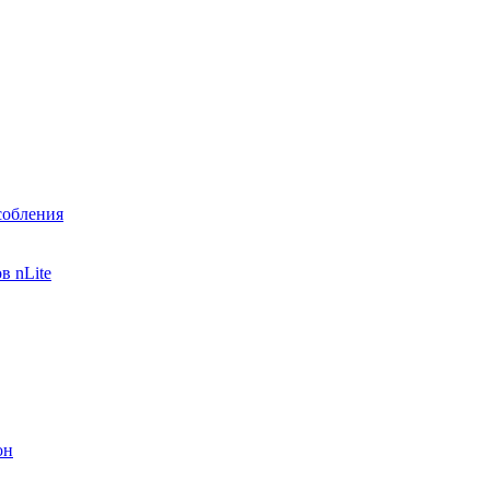
собления
в nLite
он