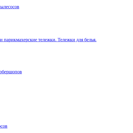
пылесосов
 парикмахерские тележки. Тележки для белья.
арбершопов
осов