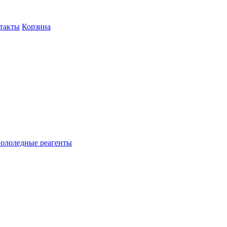
такты
Корзина
гололедные реагенты