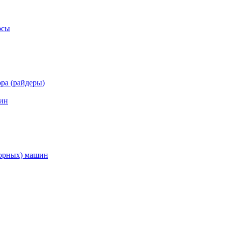
осы
ра (райдеры)
ин
торных) машин