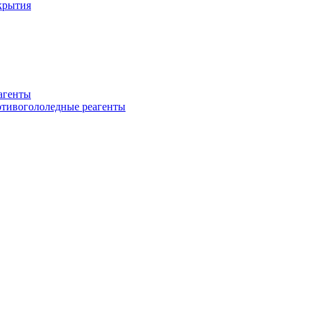
крытия
еагенты
ротивогололедные реагенты