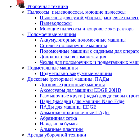
Уборочная техника
Пылесосы, пылеводососы, моющие пылесосы
Пылесосы для сухой уборки, ранцевые пылес
Пылеводососы
Моющие пылесосы и ковровые экстракторы
Поломоечные машины
Аккумуляторные поломоечные машины
Сетевые поломоечные машины
Поломоечные машины с сиденьем для операто
Дополнительная комплектация
Чехлы для поломоечных и подметальных маш
Подметальные машины
Подметально-вакуумные машины
Дисковые (роторные) машины, ПАДы
Дисковые (роторные) машины
Аксессуары для машины EDGE 20HD
Размывочные круги (пады) для дисковых (ро
Пады (насадки) для машины Nano-Edge
ПАДы для машины EDGE
Алмазные полировочные ПАДы
Абразивная сетка
Наждачная бумага
Алмазные пластины
Аренда уборочной техники