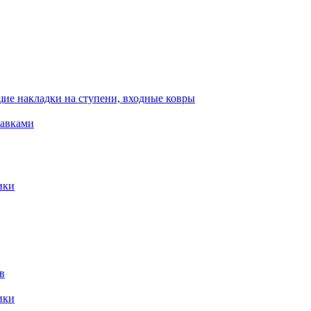
ие накладки на ступени, входные ковры
тавками
ики
в
ики