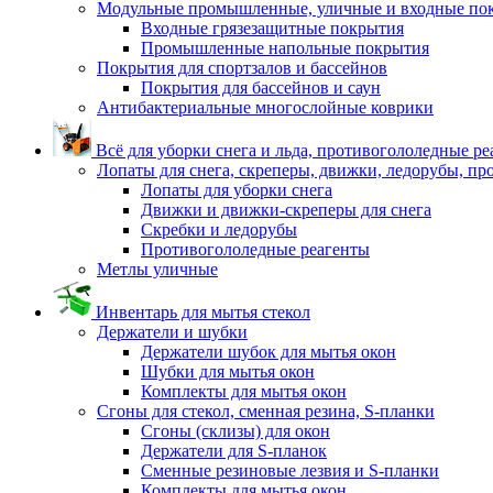
Модульные промышленные, уличные и входные по
Входные грязезащитные покрытия
Промышленные напольные покрытия
Покрытия для спортзалов и бассейнов
Покрытия для бассейнов и саун
Антибактериальные многослойные коврики
Всё для уборки снега и льда, противогололедные р
Лопаты для снега, скреперы, движки, ледорубы, п
Лопаты для уборки снега
Движки и движки-скреперы для снега
Скребки и ледорубы
Противогололедные реагенты
Метлы уличные
Инвентарь для мытья стекол
Держатели и шубки
Держатели шубок для мытья окон
Шубки для мытья окон
Комплекты для мытья окон
Сгоны для стекол, сменная резина, S-планки
Сгоны (склизы) для окон
Держатели для S-планок
Сменные резиновые лезвия и S-планки
Комплекты для мытья окон