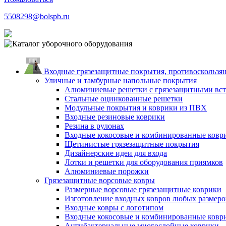
5508298@bolspb.ru
Входные грязезащитные покрытия, противоскользящ
Уличные и тамбурные напольные покрытия
Алюминиевые решетки с грязезащитными вс
Стальные оцинкованные решетки
Модульные покрытия и коврики из ПВХ
Входные резиновые коврики
Резина в рулонах
Входные кокосовые и комбинированные ковр
Щетинистые грязезащитные покрытия
Дизайнерские идеи для входа
Лотки и решетки для оборудования приямков
Алюминиевые порожки
Грязезащитные ворсовые ковры
Размерные ворсовые грязезащитные коврики
Изготовление входных ковров любых размеро
Входные ковры с логотипом
Входные кокосовые и комбинированные ковр
Антибактериальные многослойные коврики