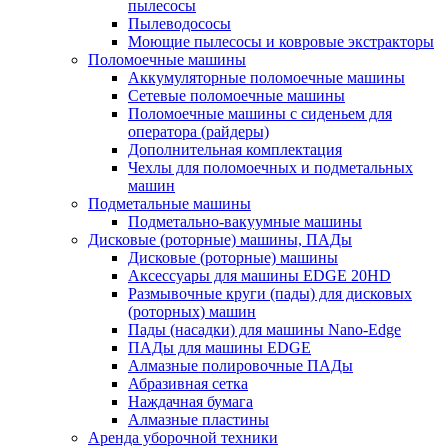
пылесосы
Пылеводососы
Моющие пылесосы и ковровые экстракторы
Поломоечные машины
Аккумуляторные поломоечные машины
Сетевые поломоечные машины
Поломоечные машины с сиденьем для
оператора (райдеры)
Дополнительная комплектация
Чехлы для поломоечных и подметальных
машин
Подметальные машины
Подметально-вакуумные машины
Дисковые (роторные) машины, ПАДы
Дисковые (роторные) машины
Аксессуары для машины EDGE 20HD
Размывочные круги (пады) для дисковых
(роторных) машин
Пады (насадки) для машины Nano-Edge
ПАДы для машины EDGE
Алмазные полировочные ПАДы
Абразивная сетка
Наждачная бумага
Алмазные пластины
Аренда уборочной техники