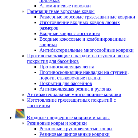
приямков
Алюминиевые порожки
Грязезащитные ворсовые ковры
Размерные ворсовые грязезащитные коврики
Изготовление входных ковров любых
размеров
Входные ковры с логотипом
Входные кокосовые и комбинированные
коврики
Антибактериальные многослойные коврики
Противоскользящие накладки на ступени, лента,
покрытия для бассейнов
Противоскользящая лента
Противоскользящие накладки на ступени,
пороги, стыковочные планки
Покрытия для бассейнов
Антискользящая резина в рулонах
Антибактериальные многослойные коврики
Изготовление грязезащитных покрытий с
логотипом
Входные придверные коврики и ковры
Резиновые ковры и коврики
Резиновые крупноячеистые ковры
Резиновые шипованные коврики