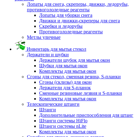
Лопаты для снега, скреперы, движки, ледорубы,
противогололедные реагенты
Лопаты для уборки снега
Движки и движки-скреперы для снега
Скребки и ледорубы
Противогололедные реагенты
Метлы уличные
Инвентарь для мытья стекол
Держатели и шубки
Держатели шубок для мытья окон
Шубки для мытья окон
Комплекты для мытья окон
Сгоны для стекол, сменная резина, S-планки
Сгоны (склизы) для окон
Держатели для S-планок
Сменные резиновые лезвия и S-планки
Комплекты для мытья окон
Телескопические штанги
Штанги
Дополнительные приспособления для штанг
Штанги системы HiFlo
Штанги системы nLite
Комплекты для мытья окон