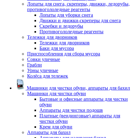
Лопаты для снега, скреперы, движки, ледорубы,
противогололедные реагенты
Лопаты для уборки снега
Движки и движки-скреперы для снега
Скребки и ледорубы
Противогололедные реагенты
Тележки для дворников
Тележки для дворников
Баки для мусора
Приспособления для сбора мусора
Совки уличные
Грабли
Урны уличные
Колёса для тележек
Машинки для чистки обуви, аппараты для бахил
Машинки для чистки обуви
Бытовые и офисные аппараты для чистки
обуви
Аппараты для чистки подошв
Платные (вендинговые) аппараты для
чистки обуви
Крем для обуви
Аппараты для бахил
Аппараты для надевания бахил