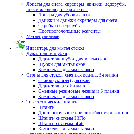
Лопаты для снега, скреперы, движки, ледорубы,
противогололедные реагенты
Лопаты для уборки снега
Движки и движки-скреперы для снега
Скребки и ледорубы
Противогололедные реагенты
Метлы уличные
Инвентарь для мытья стекол
Держатели и шубки
Держатели шубок для мытья окон
Шубки для мытья окон
Комплекты для мытья окон
Сгоны для стекол, сменная резина, S-планки
Сгоны (склизы) для окон
Держатели для S-планок
Сменные резиновые лезвия и S-планки
Комплекты для мытья окон
Телескопические штанги
Штанги
Дополнительные приспособления для штанг
Штанги системы HiFlo
Штанги системы nLite
Комплекты для мытья окон