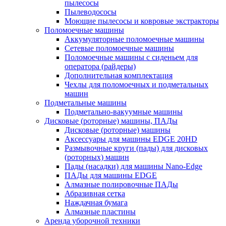
пылесосы
Пылеводососы
Моющие пылесосы и ковровые экстракторы
Поломоечные машины
Аккумуляторные поломоечные машины
Сетевые поломоечные машины
Поломоечные машины с сиденьем для
оператора (райдеры)
Дополнительная комплектация
Чехлы для поломоечных и подметальных
машин
Подметальные машины
Подметально-вакуумные машины
Дисковые (роторные) машины, ПАДы
Дисковые (роторные) машины
Аксессуары для машины EDGE 20HD
Размывочные круги (пады) для дисковых
(роторных) машин
Пады (насадки) для машины Nano-Edge
ПАДы для машины EDGE
Алмазные полировочные ПАДы
Абразивная сетка
Наждачная бумага
Алмазные пластины
Аренда уборочной техники