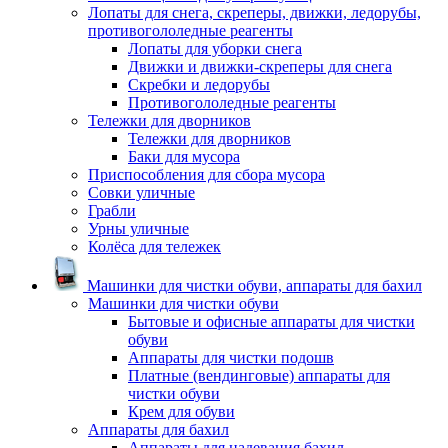
Лопаты для снега, скреперы, движки, ледорубы,
противогололедные реагенты
Лопаты для уборки снега
Движки и движки-скреперы для снега
Скребки и ледорубы
Противогололедные реагенты
Тележки для дворников
Тележки для дворников
Баки для мусора
Приспособления для сбора мусора
Совки уличные
Грабли
Урны уличные
Колёса для тележек
Машинки для чистки обуви, аппараты для бахил
Машинки для чистки обуви
Бытовые и офисные аппараты для чистки
обуви
Аппараты для чистки подошв
Платные (вендинговые) аппараты для
чистки обуви
Крем для обуви
Аппараты для бахил
Аппараты для надевания бахил