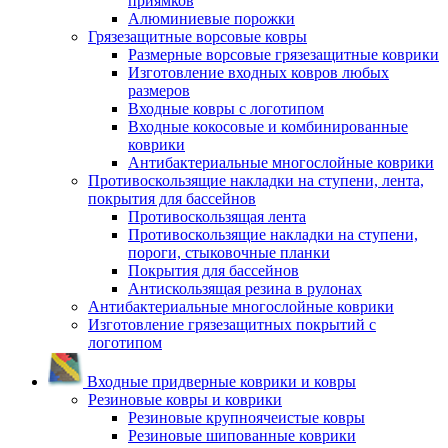
приямков
Алюминиевые порожки
Грязезащитные ворсовые ковры
Размерные ворсовые грязезащитные коврики
Изготовление входных ковров любых
размеров
Входные ковры с логотипом
Входные кокосовые и комбинированные
коврики
Антибактериальные многослойные коврики
Противоскользящие накладки на ступени, лента,
покрытия для бассейнов
Противоскользящая лента
Противоскользящие накладки на ступени,
пороги, стыковочные планки
Покрытия для бассейнов
Антискользящая резина в рулонах
Антибактериальные многослойные коврики
Изготовление грязезащитных покрытий с
логотипом
Входные придверные коврики и ковры
Резиновые ковры и коврики
Резиновые крупноячеистые ковры
Резиновые шипованные коврики