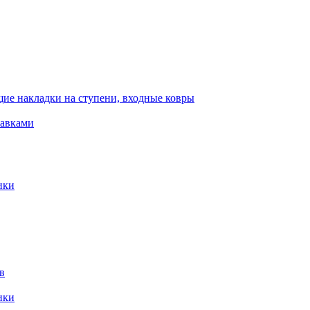
ие накладки на ступени, входные ковры
тавками
ики
в
ики