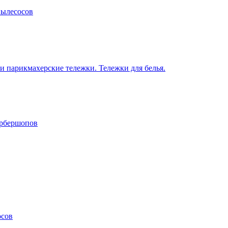
пылесосов
 парикмахерские тележки. Тележки для белья.
арбершопов
осов