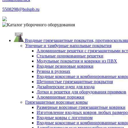
5508298@bolspb.ru
Входные грязезащитные покрытия, противоскользящ
Уличные и тамбурные напольные покрытия
Алюминиевые решетки с грязезащитными вс
Стальные оцинкованные решетки
Модульные покрытия и коврики из ПВХ
Входные резиновые коврики
Резина в рулонах
Входные кокосовые и комбинированные ковр
Щетинистые грязезащитные покрытия
Дизайнерские идеи для входа
Лотки и решетки для оборудования приямков
Алюминиевые порожки
Грязезащитные ворсовые ковры
Размерные ворсовые грязезащитные коврики
Изготовление входных ковров любых размеро
Входные ковры с логотипом
Входные кокосовые и комбинированные ковр
Антибактериальные многослойные коврики