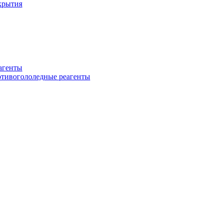
крытия
еагенты
ротивогололедные реагенты