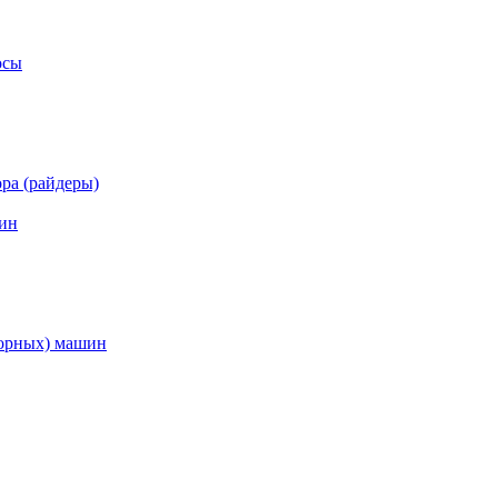
осы
ра (райдеры)
ин
торных) машин