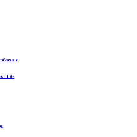
собления
в nLite
он