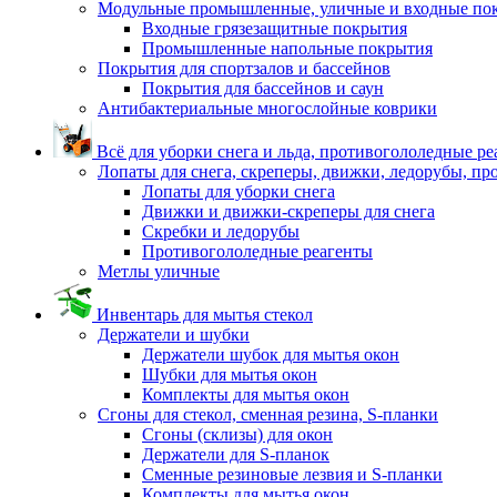
Модульные промышленные, уличные и входные по
Входные грязезащитные покрытия
Промышленные напольные покрытия
Покрытия для спортзалов и бассейнов
Покрытия для бассейнов и саун
Антибактериальные многослойные коврики
Всё для уборки снега и льда, противогололедные р
Лопаты для снега, скреперы, движки, ледорубы, п
Лопаты для уборки снега
Движки и движки-скреперы для снега
Скребки и ледорубы
Противогололедные реагенты
Метлы уличные
Инвентарь для мытья стекол
Держатели и шубки
Держатели шубок для мытья окон
Шубки для мытья окон
Комплекты для мытья окон
Сгоны для стекол, сменная резина, S-планки
Сгоны (склизы) для окон
Держатели для S-планок
Сменные резиновые лезвия и S-планки
Комплекты для мытья окон