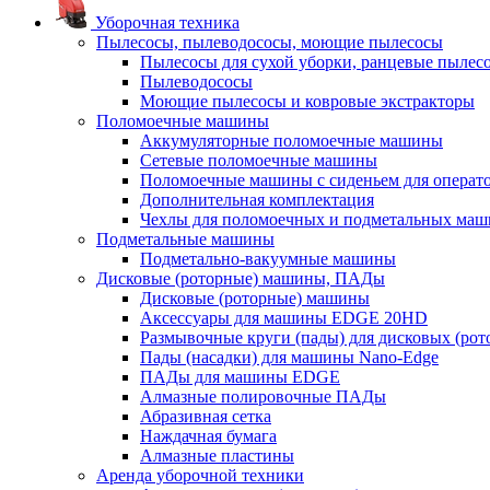
Уборочная техника
Пылесосы, пылеводососы, моющие пылесосы
Пылесосы для сухой уборки, ранцевые пылес
Пылеводососы
Моющие пылесосы и ковровые экстракторы
Поломоечные машины
Аккумуляторные поломоечные машины
Сетевые поломоечные машины
Поломоечные машины с сиденьем для операто
Дополнительная комплектация
Чехлы для поломоечных и подметальных маш
Подметальные машины
Подметально-вакуумные машины
Дисковые (роторные) машины, ПАДы
Дисковые (роторные) машины
Аксессуары для машины EDGE 20HD
Размывочные круги (пады) для дисковых (ро
Пады (насадки) для машины Nano-Edge
ПАДы для машины EDGE
Алмазные полировочные ПАДы
Абразивная сетка
Наждачная бумага
Алмазные пластины
Аренда уборочной техники