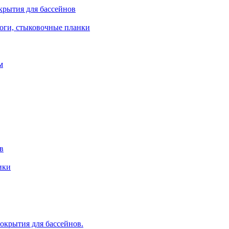
крытия для бассейнов
роги, стыковочные планки
м
в
ики
крытия для бассейнов.