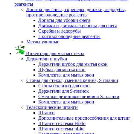
реагенты
Лопаты для снега, скреперы, движки, ледорубы,
противогололедные реагенты
Лопаты для уборки снега
Движки и движки-скреперы для снега
Скребки и ледорубы
Противогололедные реагенты
Метлы уличные
Инвентарь для мытья стекол
Держатели и шубки
Держатели шубок для мытья окон
Шубки для мытья окон
Комплекты для мытья окон
Сгоны для стекол, сменная резина, S-планки
Сгоны (склизы) для окон
Держатели для S-планок
Сменные резиновые лезвия и S-планки
Комплекты для мытья окон
Телескопические штанги
Штанги
Дополнительные приспособления для штанг
Штанги системы HiFlo
Штанги системы nLite