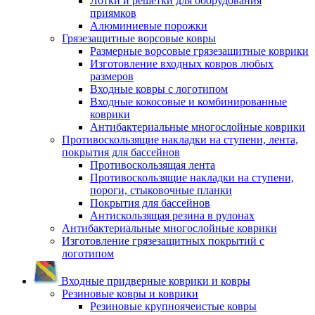
Лотки и решетки для оборудования
приямков
Алюминиевые порожки
Грязезащитные ворсовые ковры
Размерные ворсовые грязезащитные коврики
Изготовление входных ковров любых
размеров
Входные ковры с логотипом
Входные кокосовые и комбинированные
коврики
Антибактериальные многослойные коврики
Противоскользящие накладки на ступени, лента,
покрытия для бассейнов
Противоскользящая лента
Противоскользящие накладки на ступени,
пороги, стыковочные планки
Покрытия для бассейнов
Антискользящая резина в рулонах
Антибактериальные многослойные коврики
Изготовление грязезащитных покрытий с
логотипом
Входные придверные коврики и ковры
Резиновые ковры и коврики
Резиновые крупноячеистые ковры