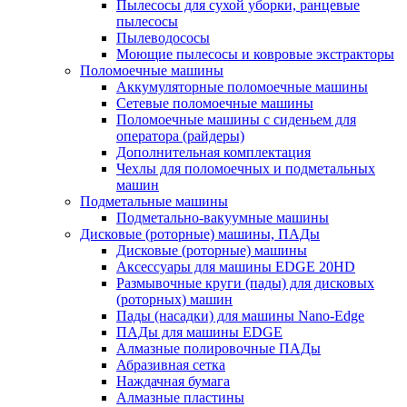
Пылесосы для сухой уборки, ранцевые
пылесосы
Пылеводососы
Моющие пылесосы и ковровые экстракторы
Поломоечные машины
Аккумуляторные поломоечные машины
Сетевые поломоечные машины
Поломоечные машины с сиденьем для
оператора (райдеры)
Дополнительная комплектация
Чехлы для поломоечных и подметальных
машин
Подметальные машины
Подметально-вакуумные машины
Дисковые (роторные) машины, ПАДы
Дисковые (роторные) машины
Аксессуары для машины EDGE 20HD
Размывочные круги (пады) для дисковых
(роторных) машин
Пады (насадки) для машины Nano-Edge
ПАДы для машины EDGE
Алмазные полировочные ПАДы
Абразивная сетка
Наждачная бумага
Алмазные пластины