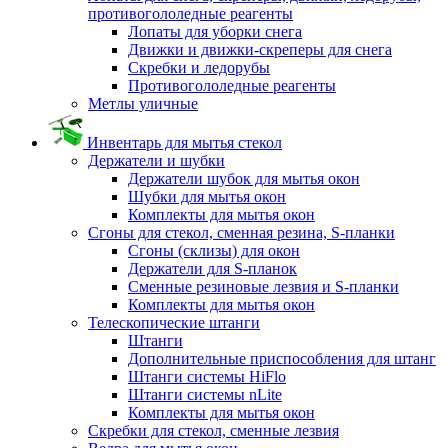
противогололедные реагенты
Лопаты для уборки снега
Движки и движки-скреперы для снега
Скребки и ледорубы
Противогололедные реагенты
Метлы уличные
Инвентарь для мытья стекол
Держатели и шубки
Держатели шубок для мытья окон
Шубки для мытья окон
Комплекты для мытья окон
Сгоны для стекол, сменная резина, S-планки
Сгоны (склизы) для окон
Держатели для S-планок
Сменные резиновые лезвия и S-планки
Комплекты для мытья окон
Телескопические штанги
Штанги
Дополнительные приспособления для штанг
Штанги системы HiFlo
Штанги системы nLite
Комплекты для мытья окон
Скребки для стекол, сменные лезвия