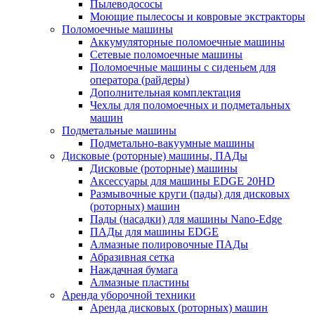
Пылеводососы
Моющие пылесосы и ковровые экстракторы
Поломоечные машины
Аккумуляторные поломоечные машины
Сетевые поломоечные машины
Поломоечные машины с сиденьем для
оператора (райдеры)
Дополнительная комплектация
Чехлы для поломоечных и подметальных
машин
Подметальные машины
Подметально-вакуумные машины
Дисковые (роторные) машины, ПАДы
Дисковые (роторные) машины
Аксессуары для машины EDGE 20HD
Размывочные круги (пады) для дисковых
(роторных) машин
Пады (насадки) для машины Nano-Edge
ПАДы для машины EDGE
Алмазные полировочные ПАДы
Абразивная сетка
Наждачная бумага
Алмазные пластины
Аренда уборочной техники
Аренда дисковых (роторных) машин