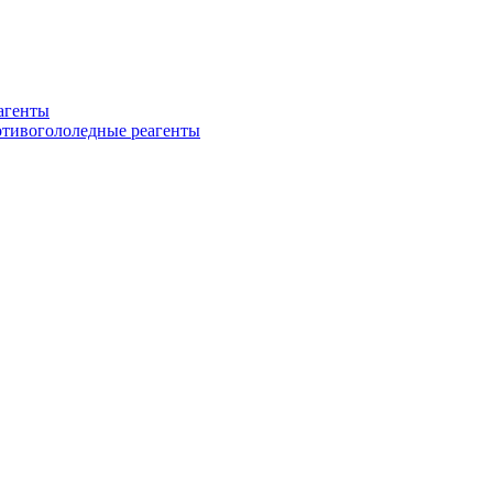
еагенты
ротивогололедные реагенты