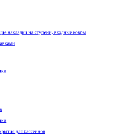
ие накладки на ступени, входные ковры
тавками
ики
в
ики
крытия для бассейнов