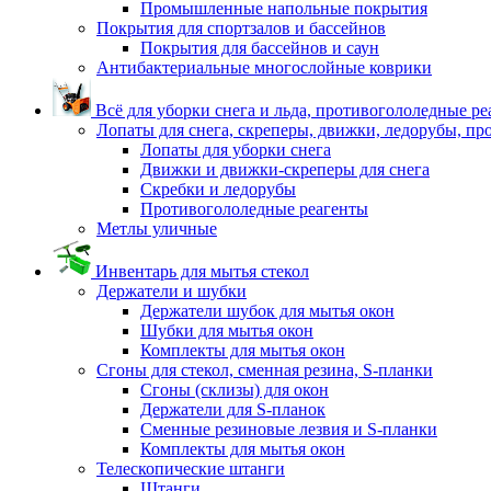
Промышленные напольные покрытия
Покрытия для спортзалов и бассейнов
Покрытия для бассейнов и саун
Антибактериальные многослойные коврики
Всё для уборки снега и льда, противогололедные р
Лопаты для снега, скреперы, движки, ледорубы, п
Лопаты для уборки снега
Движки и движки-скреперы для снега
Скребки и ледорубы
Противогололедные реагенты
Метлы уличные
Инвентарь для мытья стекол
Держатели и шубки
Держатели шубок для мытья окон
Шубки для мытья окон
Комплекты для мытья окон
Сгоны для стекол, сменная резина, S-планки
Сгоны (склизы) для окон
Держатели для S-планок
Сменные резиновые лезвия и S-планки
Комплекты для мытья окон
Телескопические штанги
Штанги