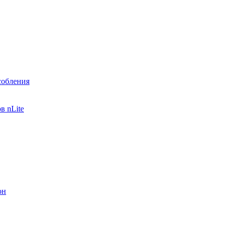
собления
в nLite
он