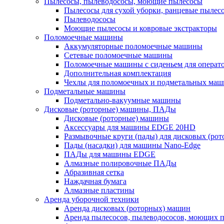
Пылесосы, пылеводососы, моющие пылесосы
Пылесосы для сухой уборки, ранцевые пылес
Пылеводососы
Моющие пылесосы и ковровые экстракторы
Поломоечные машины
Аккумуляторные поломоечные машины
Сетевые поломоечные машины
Поломоечные машины с сиденьем для операто
Дополнительная комплектация
Чехлы для поломоечных и подметальных маш
Подметальные машины
Подметально-вакуумные машины
Дисковые (роторные) машины, ПАДы
Дисковые (роторные) машины
Аксессуары для машины EDGE 20HD
Размывочные круги (пады) для дисковых (ро
Пады (насадки) для машины Nano-Edge
ПАДы для машины EDGE
Алмазные полировочные ПАДы
Абразивная сетка
Наждачная бумага
Алмазные пластины
Аренда уборочной техники
Аренда дисковых (роторных) машин
Аренда пылесосов, пылеводососов, моющих 