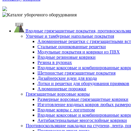
Входные грязезащитные покрытия, противоскользящ
Уличные и тамбурные напольные покрытия
Алюминиевые решетки с грязезащитными вс
Стальные оцинкованные решетки
Модульные покрытия и коврики из ПВХ
Входные резиновые коврики
Резина в рулонах
Входные кокосовые и комбинированные ковр
Щетинистые грязезащитные покрытия
Дизайнерские идеи для входа
Лотки и решетки для оборудования приямков
Алюминиевые порожки
Грязезащитные ворсовые ковры
Размерные ворсовые грязезащитные коврики
Изготовление входных ковров любых размеро
Входные ковры с логотипом
Входные кокосовые и комбинированные ковр
Антибактериальные многослойные коврики
Противоскользящие накладки на ступени, лента, по
Противоскользящая лента