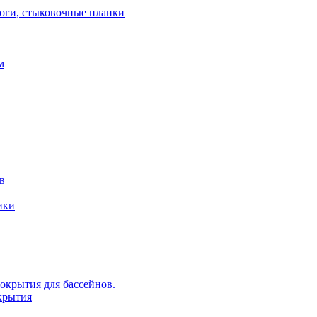
роги, стыковочные планки
м
в
ики
крытия для бассейнов.
крытия