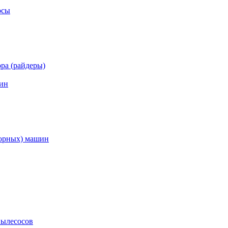
осы
ра (райдеры)
ин
торных) машин
пылесосов