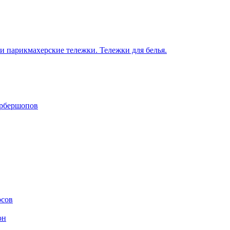
 парикмахерские тележки. Тележки для белья.
арбершопов
осов
он