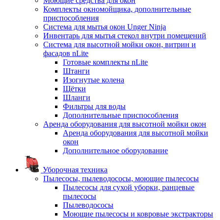
Моющие средства для окон
Комплекты окномойщика, дополнительные
приспособления
Система для мытья окон Unger Ninja
Инвентарь для мытья стекол внутри помещений
Система для высотной мойки окон, витрин и
фасадов nLite
Готовые комплекты nLite
Штанги
Изогнутые колена
Щётки
Шланги
Фильтры для воды
Дополнительные приспособления
Аренда оборудования для высотной мойки окон
Аренда оборудования для высотной мойки
окон
Дополнительное оборудование
Уборочная техника
Пылесосы, пылеводососы, моющие пылесосы
Пылесосы для сухой уборки, ранцевые
пылесосы
Пылеводососы
Моющие пылесосы и ковровые экстракторы