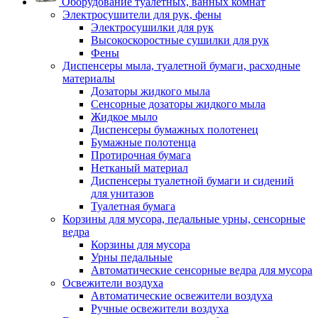
Оборудование туалетных, ванных комнат
Электросушители для рук, фены
Электросушилки для рук
Высокоскоростные сушилки для рук
Фены
Диспенсеры мыла, туалетной бумаги, расходные
материалы
Дозаторы жидкого мыла
Сенсорные дозаторы жидкого мыла
Жидкое мыло
Диспенсеры бумажных полотенец
Бумажные полотенца
Протирочная бумага
Нетканый материал
Диспенсеры туалетной бумаги и сидений
для унитазов
Туалетная бумага
Корзины для мусора, педальные урны, сенсорные
ведра
Корзины для мусора
Урны педальные
Автоматические сенсорные ведра для мусора
Освежители воздуха
Автоматические освежители воздуха
Ручные освежители воздуха