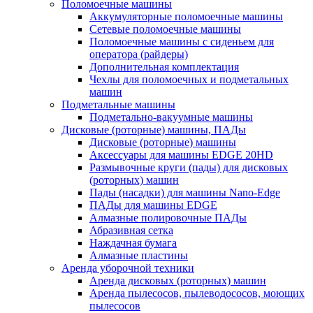
Поломоечные машины
Аккумуляторные поломоечные машины
Сетевые поломоечные машины
Поломоечные машины с сиденьем для
оператора (райдеры)
Дополнительная комплектация
Чехлы для поломоечных и подметальных
машин
Подметальные машины
Подметально-вакуумные машины
Дисковые (роторные) машины, ПАДы
Дисковые (роторные) машины
Аксессуары для машины EDGE 20HD
Размывочные круги (пады) для дисковых
(роторных) машин
Пады (насадки) для машины Nano-Edge
ПАДы для машины EDGE
Алмазные полировочные ПАДы
Абразивная сетка
Наждачная бумага
Алмазные пластины
Аренда уборочной техники
Аренда дисковых (роторных) машин
Аренда пылесосов, пылеводососов, моющих
пылесосов