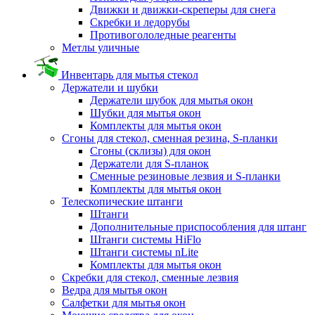
Движки и движки-скреперы для снега
Скребки и ледорубы
Противогололедные реагенты
Метлы уличные
Инвентарь для мытья стекол
Держатели и шубки
Держатели шубок для мытья окон
Шубки для мытья окон
Комплекты для мытья окон
Сгоны для стекол, сменная резина, S-планки
Сгоны (склизы) для окон
Держатели для S-планок
Сменные резиновые лезвия и S-планки
Комплекты для мытья окон
Телескопические штанги
Штанги
Дополнительные приспособления для штанг
Штанги системы HiFlo
Штанги системы nLite
Комплекты для мытья окон
Скребки для стекол, сменные лезвия
Ведра для мытья окон
Салфетки для мытья окон