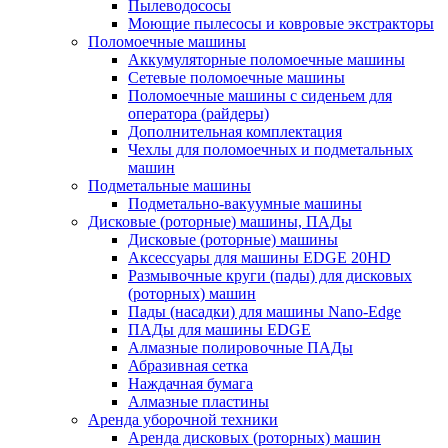
Пылеводососы
Моющие пылесосы и ковровые экстракторы
Поломоечные машины
Аккумуляторные поломоечные машины
Сетевые поломоечные машины
Поломоечные машины с сиденьем для
оператора (райдеры)
Дополнительная комплектация
Чехлы для поломоечных и подметальных
машин
Подметальные машины
Подметально-вакуумные машины
Дисковые (роторные) машины, ПАДы
Дисковые (роторные) машины
Аксессуары для машины EDGE 20HD
Размывочные круги (пады) для дисковых
(роторных) машин
Пады (насадки) для машины Nano-Edge
ПАДы для машины EDGE
Алмазные полировочные ПАДы
Абразивная сетка
Наждачная бумага
Алмазные пластины
Аренда уборочной техники
Аренда дисковых (роторных) машин