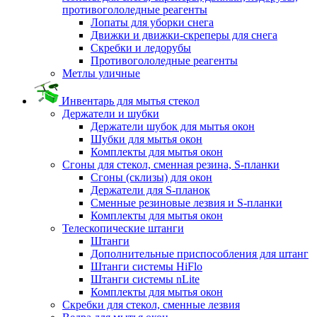
противогололедные реагенты
Лопаты для уборки снега
Движки и движки-скреперы для снега
Скребки и ледорубы
Противогололедные реагенты
Метлы уличные
Инвентарь для мытья стекол
Держатели и шубки
Держатели шубок для мытья окон
Шубки для мытья окон
Комплекты для мытья окон
Сгоны для стекол, сменная резина, S-планки
Сгоны (склизы) для окон
Держатели для S-планок
Сменные резиновые лезвия и S-планки
Комплекты для мытья окон
Телескопические штанги
Штанги
Дополнительные приспособления для штанг
Штанги системы HiFlo
Штанги системы nLite
Комплекты для мытья окон
Скребки для стекол, сменные лезвия