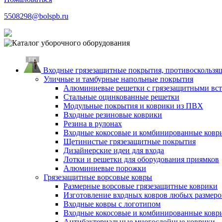
5508298@bolspb.ru
Входные грязезащитные покрытия, противоскользящ
Уличные и тамбурные напольные покрытия
Алюминиевые решетки с грязезащитными вс
Стальные оцинкованные решетки
Модульные покрытия и коврики из ПВХ
Входные резиновые коврики
Резина в рулонах
Входные кокосовые и комбинированные ковр
Щетинистые грязезащитные покрытия
Дизайнерские идеи для входа
Лотки и решетки для оборудования приямков
Алюминиевые порожки
Грязезащитные ворсовые ковры
Размерные ворсовые грязезащитные коврики
Изготовление входных ковров любых размеро
Входные ковры с логотипом
Входные кокосовые и комбинированные ковр
Антибактериальные многослойные коврики