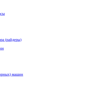
осы
ра (райдеры)
ин
торных) машин