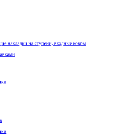
ие накладки на ступени, входные ковры
тавками
ики
в
ики