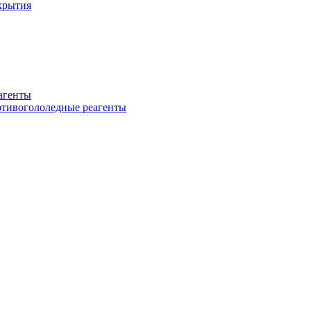
крытия
еагенты
ротивогололедные реагенты