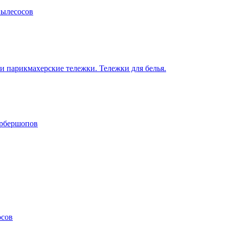
пылесосов
 парикмахерские тележки. Тележки для белья.
арбершопов
осов