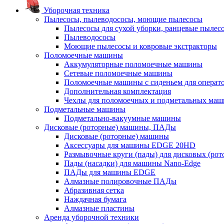
Уборочная техника
Пылесосы, пылеводососы, моющие пылесосы
Пылесосы для сухой уборки, ранцевые пылес
Пылеводососы
Моющие пылесосы и ковровые экстракторы
Поломоечные машины
Аккумуляторные поломоечные машины
Сетевые поломоечные машины
Поломоечные машины с сиденьем для операто
Дополнительная комплектация
Чехлы для поломоечных и подметальных маш
Подметальные машины
Подметально-вакуумные машины
Дисковые (роторные) машины, ПАДы
Дисковые (роторные) машины
Аксессуары для машины EDGE 20HD
Размывочные круги (пады) для дисковых (ро
Пады (насадки) для машины Nano-Edge
ПАДы для машины EDGE
Алмазные полировочные ПАДы
Абразивная сетка
Наждачная бумага
Алмазные пластины
Аренда уборочной техники