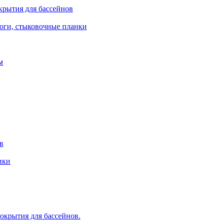
крытия для бассейнов
роги, стыковочные планки
м
в
ики
крытия для бассейнов.