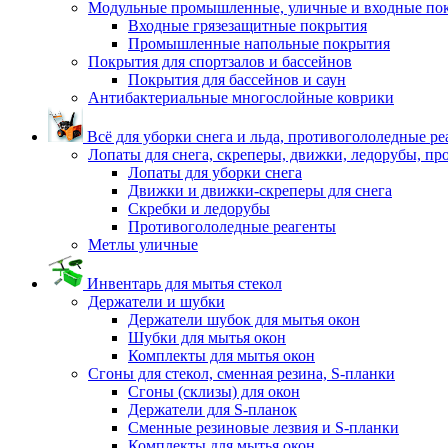
Модульные промышленные, уличные и входные по
Входные грязезащитные покрытия
Промышленные напольные покрытия
Покрытия для спортзалов и бассейнов
Покрытия для бассейнов и саун
Антибактериальные многослойные коврики
Всё для уборки снега и льда, противогололедные р
Лопаты для снега, скреперы, движки, ледорубы, п
Лопаты для уборки снега
Движки и движки-скреперы для снега
Скребки и ледорубы
Противогололедные реагенты
Метлы уличные
Инвентарь для мытья стекол
Держатели и шубки
Держатели шубок для мытья окон
Шубки для мытья окон
Комплекты для мытья окон
Сгоны для стекол, сменная резина, S-планки
Сгоны (склизы) для окон
Держатели для S-планок
Сменные резиновые лезвия и S-планки
Комплекты для мытья окон