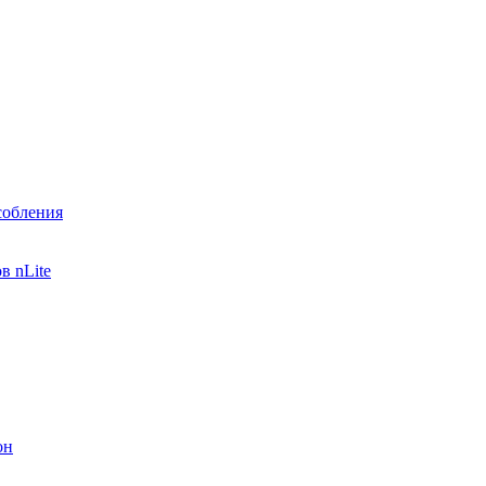
собления
в nLite
он