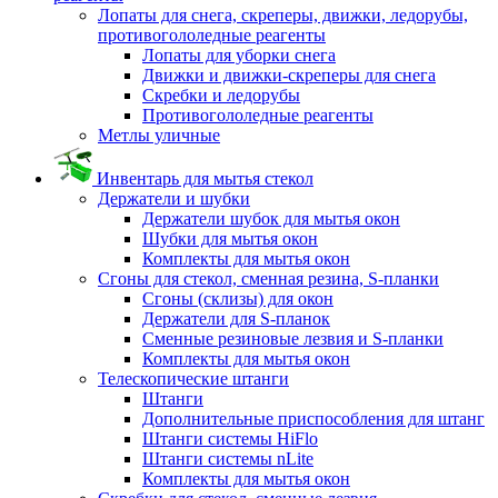
Лопаты для снега, скреперы, движки, ледорубы,
противогололедные реагенты
Лопаты для уборки снега
Движки и движки-скреперы для снега
Скребки и ледорубы
Противогололедные реагенты
Метлы уличные
Инвентарь для мытья стекол
Держатели и шубки
Держатели шубок для мытья окон
Шубки для мытья окон
Комплекты для мытья окон
Сгоны для стекол, сменная резина, S-планки
Сгоны (склизы) для окон
Держатели для S-планок
Сменные резиновые лезвия и S-планки
Комплекты для мытья окон
Телескопические штанги
Штанги
Дополнительные приспособления для штанг
Штанги системы HiFlo
Штанги системы nLite
Комплекты для мытья окон