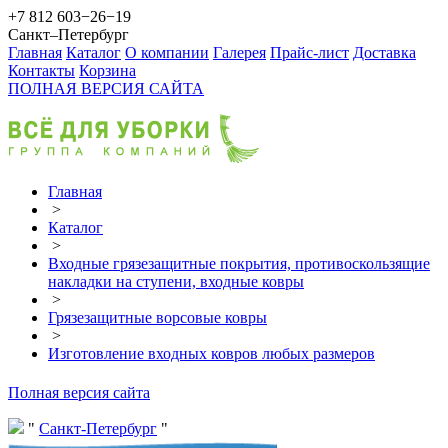
+7 812 603−26−19
Санкт–Петербург
Главная
Каталог
О компании
Галерея
Прайс-лист
Доставка
Контакты
Корзина
ПОЛНАЯ ВЕРСИЯ САЙТА
Главная
>
Каталог
>
Входные грязезащитные покрытия, противоскользящие
накладки на ступени, входные ковры
>
Грязезащитные ворсовые ковры
>
Изготовление входных ковров любых размеров
Полная версия сайта
Санкт-Петербург