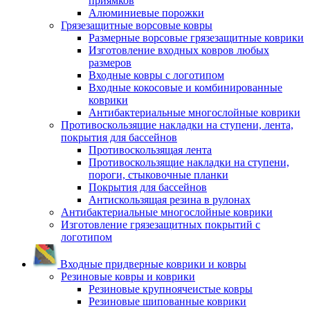
приямков
Алюминиевые порожки
Грязезащитные ворсовые ковры
Размерные ворсовые грязезащитные коврики
Изготовление входных ковров любых
размеров
Входные ковры с логотипом
Входные кокосовые и комбинированные
коврики
Антибактериальные многослойные коврики
Противоскользящие накладки на ступени, лента,
покрытия для бассейнов
Противоскользящая лента
Противоскользящие накладки на ступени,
пороги, стыковочные планки
Покрытия для бассейнов
Антискользящая резина в рулонах
Антибактериальные многослойные коврики
Изготовление грязезащитных покрытий с
логотипом
Входные придверные коврики и ковры
Резиновые ковры и коврики
Резиновые крупноячеистые ковры
Резиновые шипованные коврики