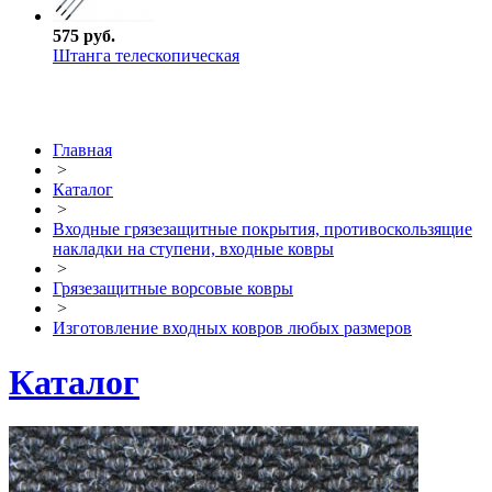
575 руб.
Штанга телескопическая
Главная
>
Каталог
>
Входные грязезащитные покрытия, противоскользящие
накладки на ступени, входные ковры
>
Грязезащитные ворсовые ковры
>
Изготовление входных ковров любых размеров
Каталог