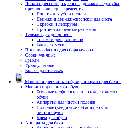
Лопаты для снега, скреперы, движки, ледорубы,
противогололедные реагенты
Лопаты для уборки снега
Движки и движки-скреперы для снега
Скребки и ледорубы
Противогололедные реагенты
Тележки для дворников
Тележки для дворников
Баки для мусора
Приспособления для сбора мусора
Совки уличные
Грабли
Урны уличные
Колёса для тележек
Машинки для чистки обуви, аппараты для бахил
Машинки для чистки обуви
Бытовые и офисные аппараты для чистки
обуви
Аппараты для чистки подошв
Платные (вендинговые) аппараты для
чистки обуви
Крем для обуви
Аппараты для бахил
Аппараты для надевания бахил