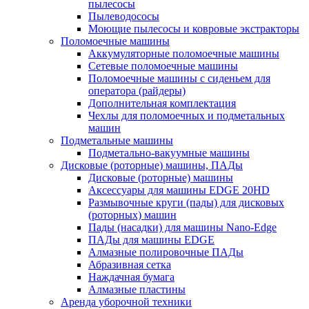
пылесосы
Пылеводососы
Моющие пылесосы и ковровые экстракторы
Поломоечные машины
Аккумуляторные поломоечные машины
Сетевые поломоечные машины
Поломоечные машины с сиденьем для
оператора (райдеры)
Дополнительная комплектация
Чехлы для поломоечных и подметальных
машин
Подметальные машины
Подметально-вакуумные машины
Дисковые (роторные) машины, ПАДы
Дисковые (роторные) машины
Аксессуары для машины EDGE 20HD
Размывочные круги (пады) для дисковых
(роторных) машин
Пады (насадки) для машины Nano-Edge
ПАДы для машины EDGE
Алмазные полировочные ПАДы
Абразивная сетка
Наждачная бумага
Алмазные пластины
Аренда уборочной техники