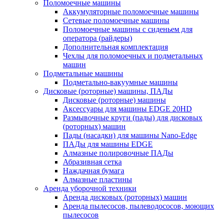
Поломоечные машины
Аккумуляторные поломоечные машины
Сетевые поломоечные машины
Поломоечные машины с сиденьем для
оператора (райдеры)
Дополнительная комплектация
Чехлы для поломоечных и подметальных
машин
Подметальные машины
Подметально-вакуумные машины
Дисковые (роторные) машины, ПАДы
Дисковые (роторные) машины
Аксессуары для машины EDGE 20HD
Размывочные круги (пады) для дисковых
(роторных) машин
Пады (насадки) для машины Nano-Edge
ПАДы для машины EDGE
Алмазные полировочные ПАДы
Абразивная сетка
Наждачная бумага
Алмазные пластины
Аренда уборочной техники
Аренда дисковых (роторных) машин
Аренда пылесосов, пылеводососов, моющих
пылесосов