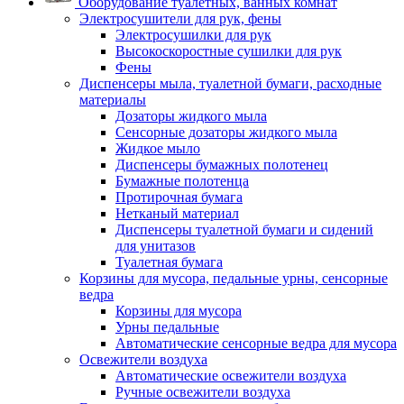
Оборудование туалетных, ванных комнат
Электросушители для рук, фены
Электросушилки для рук
Высокоскоростные сушилки для рук
Фены
Диспенсеры мыла, туалетной бумаги, расходные
материалы
Дозаторы жидкого мыла
Сенсорные дозаторы жидкого мыла
Жидкое мыло
Диспенсеры бумажных полотенец
Бумажные полотенца
Протирочная бумага
Нетканый материал
Диспенсеры туалетной бумаги и сидений
для унитазов
Туалетная бумага
Корзины для мусора, педальные урны, сенсорные
ведра
Корзины для мусора
Урны педальные
Автоматические сенсорные ведра для мусора
Освежители воздуха
Автоматические освежители воздуха
Ручные освежители воздуха