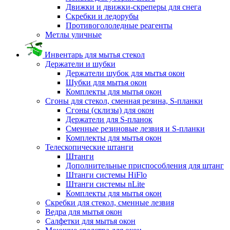
Движки и движки-скреперы для снега
Скребки и ледорубы
Противогололедные реагенты
Метлы уличные
Инвентарь для мытья стекол
Держатели и шубки
Держатели шубок для мытья окон
Шубки для мытья окон
Комплекты для мытья окон
Сгоны для стекол, сменная резина, S-планки
Сгоны (склизы) для окон
Держатели для S-планок
Сменные резиновые лезвия и S-планки
Комплекты для мытья окон
Телескопические штанги
Штанги
Дополнительные приспособления для штанг
Штанги системы HiFlo
Штанги системы nLite
Комплекты для мытья окон
Скребки для стекол, сменные лезвия
Ведра для мытья окон
Салфетки для мытья окон