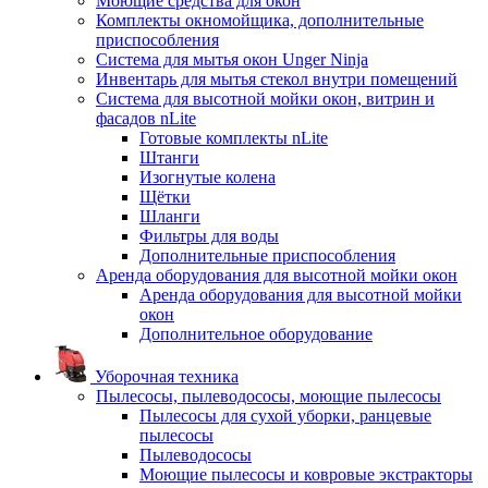
Моющие средства для окон
Комплекты окномойщика, дополнительные
приспособления
Система для мытья окон Unger Ninja
Инвентарь для мытья стекол внутри помещений
Система для высотной мойки окон, витрин и
фасадов nLite
Готовые комплекты nLite
Штанги
Изогнутые колена
Щётки
Шланги
Фильтры для воды
Дополнительные приспособления
Аренда оборудования для высотной мойки окон
Аренда оборудования для высотной мойки
окон
Дополнительное оборудование
Уборочная техника
Пылесосы, пылеводососы, моющие пылесосы
Пылесосы для сухой уборки, ранцевые
пылесосы
Пылеводососы
Моющие пылесосы и ковровые экстракторы