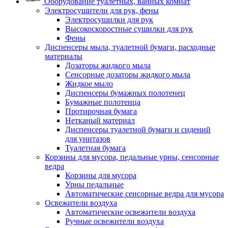
Оборудование туалетных, ванных комнат
Электросушители для рук, фены
Электросушилки для рук
Высокоскоростные сушилки для рук
Фены
Диспенсеры мыла, туалетной бумаги, расходные
материалы
Дозаторы жидкого мыла
Сенсорные дозаторы жидкого мыла
Жидкое мыло
Диспенсеры бумажных полотенец
Бумажные полотенца
Протирочная бумага
Нетканый материал
Диспенсеры туалетной бумаги и сидений
для унитазов
Туалетная бумага
Корзины для мусора, педальные урны, сенсорные
ведра
Корзины для мусора
Урны педальные
Автоматические сенсорные ведра для мусора
Освежители воздуха
Автоматические освежители воздуха
Ручные освежители воздуха