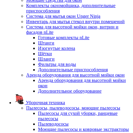
Моющие средства для окон
Комплекты окномойщика, дополнительные
приспособления
Система для мытья окон Unger Ninja
Инвентарь для мытья стекол внутри помещений
Система для высотной мойки окон, витрин и
фасадов nLite
Готовые комплекты nLite
Штанги
Изогнутые колена
Щётки
Шланги
Фильтры для воды
Дополнительные приспособления
Аренда оборудования для высотной мойки окон
Аренда оборудования для высотной мойки
окон
Дополнительное оборудование
Уборочная техника
Пылесосы, пылеводососы, моющие пылесосы
Пылесосы для сухой уборки, ранцевые
пылесосы
Пылеводососы
Моющие пылесосы и ковровые экстракторы