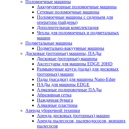
Поломоечные машины
Аккумуляторные поломоечные машины
Сетевые поломоечные машины
Поломоечные машины с сиденьем для
оператора (райдеры)
Дополнительная комплектация
Чехлы для поломоечных и подметальных
машин
Подметальные машины
Подметально-вакуумные машины
Дисковые (роторные) машины, ПАДы
Дисковые (роторные) машины
Аксессуары для машины EDGE 20HD
Размывочные круги (пады) для дисковых
(роторных) машин
Пады (насадки) для машины Nano-Edge
ПАДы для машины EDGE
Алмазные полировочные ПАДы
Абразивная сетка
Наждачная бумага
Алмазные пластины
Аренда уборочной техники
Аренда дисковых (роторных) машин
Аренда пылесосов, пылеводососов, моющих
пылесосов