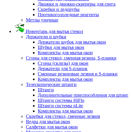
Движки и движки-скреперы для снега
Скребки и ледорубы
Противогололедные реагенты
Метлы уличные
Инвентарь для мытья стекол
Держатели и шубки
Держатели шубок для мытья окон
Шубки для мытья окон
Комплекты для мытья окон
Сгоны для стекол, сменная резина, S-планки
Сгоны (склизы) для окон
Держатели для S-планок
Сменные резиновые лезвия и S-планки
Комплекты для мытья окон
Телескопические штанги
Штанги
Дополнительные приспособления для штанг
Штанги системы HiFlo
Штанги системы nLite
Комплекты для мытья окон
Скребки для стекол, сменные лезвия
Ведра для мытья окон
Салфетки для мытья окон