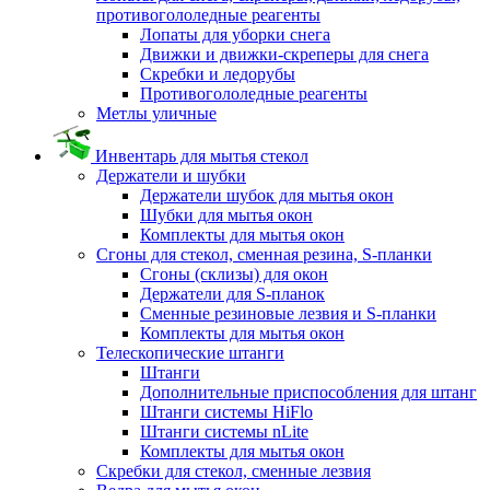
противогололедные реагенты
Лопаты для уборки снега
Движки и движки-скреперы для снега
Скребки и ледорубы
Противогололедные реагенты
Метлы уличные
Инвентарь для мытья стекол
Держатели и шубки
Держатели шубок для мытья окон
Шубки для мытья окон
Комплекты для мытья окон
Сгоны для стекол, сменная резина, S-планки
Сгоны (склизы) для окон
Держатели для S-планок
Сменные резиновые лезвия и S-планки
Комплекты для мытья окон
Телескопические штанги
Штанги
Дополнительные приспособления для штанг
Штанги системы HiFlo
Штанги системы nLite
Комплекты для мытья окон
Скребки для стекол, сменные лезвия