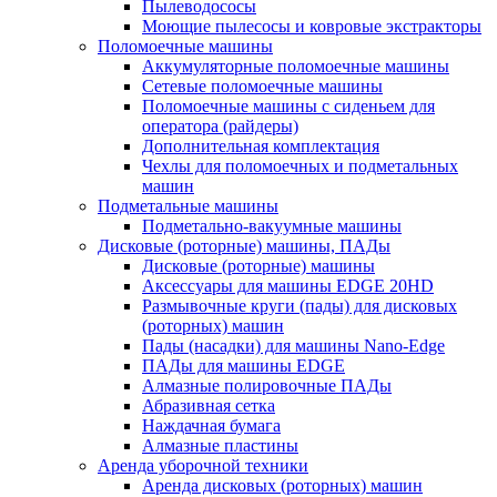
Пылеводососы
Моющие пылесосы и ковровые экстракторы
Поломоечные машины
Аккумуляторные поломоечные машины
Сетевые поломоечные машины
Поломоечные машины с сиденьем для
оператора (райдеры)
Дополнительная комплектация
Чехлы для поломоечных и подметальных
машин
Подметальные машины
Подметально-вакуумные машины
Дисковые (роторные) машины, ПАДы
Дисковые (роторные) машины
Аксессуары для машины EDGE 20HD
Размывочные круги (пады) для дисковых
(роторных) машин
Пады (насадки) для машины Nano-Edge
ПАДы для машины EDGE
Алмазные полировочные ПАДы
Абразивная сетка
Наждачная бумага
Алмазные пластины
Аренда уборочной техники
Аренда дисковых (роторных) машин