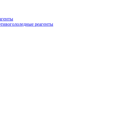
еагенты
ротивогололедные реагенты