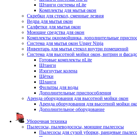
Штанги системы nLite
Комплекты для мытья окон
Скребки для стекол, сменные лезвия
Ведра для мытья окон
Салфетки для мытья окон
Моющие средства для окон
Комплекты окномойщика, дополнительные приспо
Система для мытья окон Unger Ninja
Инвентарь для мытья стекол внутри помещений
Система для высотной мойки окон, витрин и фасадо
Готовые комплекты nLite
Штанги
Изогнутые колена
Щётки
Шланги
Фильтры для воды
Дополнительные приспособления
Аренда оборудования для высотной мойки окон
Аренда оборудования для высотной мойки ок
Дополнительное оборудование
Уборочная техника
Пылесосы, пылеводососы, моющие пылесосы
Пылесосы для сухой уборки, ранцевые пылес