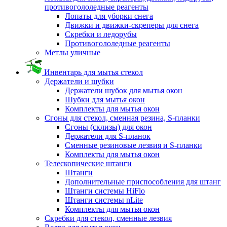
противогололедные реагенты
Лопаты для уборки снега
Движки и движки-скреперы для снега
Скребки и ледорубы
Противогололедные реагенты
Метлы уличные
Инвентарь для мытья стекол
Держатели и шубки
Держатели шубок для мытья окон
Шубки для мытья окон
Комплекты для мытья окон
Сгоны для стекол, сменная резина, S-планки
Сгоны (склизы) для окон
Держатели для S-планок
Сменные резиновые лезвия и S-планки
Комплекты для мытья окон
Телескопические штанги
Штанги
Дополнительные приспособления для штанг
Штанги системы HiFlo
Штанги системы nLite
Комплекты для мытья окон
Скребки для стекол, сменные лезвия