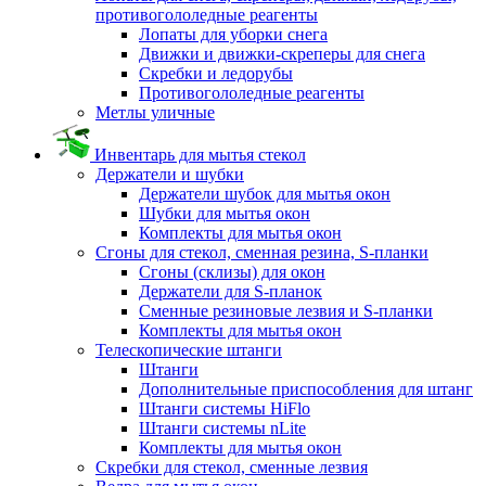
противогололедные реагенты
Лопаты для уборки снега
Движки и движки-скреперы для снега
Скребки и ледорубы
Противогололедные реагенты
Метлы уличные
Инвентарь для мытья стекол
Держатели и шубки
Держатели шубок для мытья окон
Шубки для мытья окон
Комплекты для мытья окон
Сгоны для стекол, сменная резина, S-планки
Сгоны (склизы) для окон
Держатели для S-планок
Сменные резиновые лезвия и S-планки
Комплекты для мытья окон
Телескопические штанги
Штанги
Дополнительные приспособления для штанг
Штанги системы HiFlo
Штанги системы nLite
Комплекты для мытья окон
Скребки для стекол, сменные лезвия