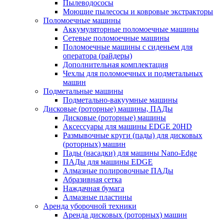
Пылеводососы
Моющие пылесосы и ковровые экстракторы
Поломоечные машины
Аккумуляторные поломоечные машины
Сетевые поломоечные машины
Поломоечные машины с сиденьем для
оператора (райдеры)
Дополнительная комплектация
Чехлы для поломоечных и подметальных
машин
Подметальные машины
Подметально-вакуумные машины
Дисковые (роторные) машины, ПАДы
Дисковые (роторные) машины
Аксессуары для машины EDGE 20HD
Размывочные круги (пады) для дисковых
(роторных) машин
Пады (насадки) для машины Nano-Edge
ПАДы для машины EDGE
Алмазные полировочные ПАДы
Абразивная сетка
Наждачная бумага
Алмазные пластины
Аренда уборочной техники
Аренда дисковых (роторных) машин