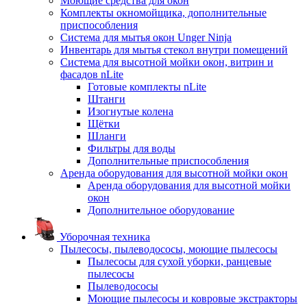
Моющие средства для окон
Комплекты окномойщика, дополнительные
приспособления
Система для мытья окон Unger Ninja
Инвентарь для мытья стекол внутри помещений
Система для высотной мойки окон, витрин и
фасадов nLite
Готовые комплекты nLite
Штанги
Изогнутые колена
Щётки
Шланги
Фильтры для воды
Дополнительные приспособления
Аренда оборудования для высотной мойки окон
Аренда оборудования для высотной мойки
окон
Дополнительное оборудование
Уборочная техника
Пылесосы, пылеводососы, моющие пылесосы
Пылесосы для сухой уборки, ранцевые
пылесосы
Пылеводососы
Моющие пылесосы и ковровые экстракторы