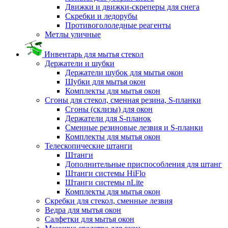
Движки и движки-скреперы для снега
Скребки и ледорубы
Противогололедные реагенты
Метлы уличные
Инвентарь для мытья стекол
Держатели и шубки
Держатели шубок для мытья окон
Шубки для мытья окон
Комплекты для мытья окон
Сгоны для стекол, сменная резина, S-планки
Сгоны (склизы) для окон
Держатели для S-планок
Сменные резиновые лезвия и S-планки
Комплекты для мытья окон
Телескопические штанги
Штанги
Дополнительные приспособления для штанг
Штанги системы HiFlo
Штанги системы nLite
Комплекты для мытья окон
Скребки для стекол, сменные лезвия
Ведра для мытья окон
Салфетки для мытья окон