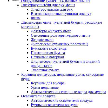
Оборудование туалетных, ванных комнат
Электросушители для рук, фены
Электросушилки для рук
Высокоскоростные сушилки для рук
Фены
Диспенсеры мыла, туалетной бумаги, расходные
материалы
Дозаторы жидкого мыла
Сенсорные дозаторы жидкого мыла
Жидкое мыло
Диспенсеры бумажных полотенец
Бумажные полотенца
Протирочная бумага
Нетканый материал
Диспенсеры туалетной бумаги и сидений
для унитазов
Туалетная бумага
Корзины для мусора, педальные урны, сенсорные
ведра
Корзины для мусора
Урны педальные
Автоматические сенсорные ведра для мусора
Освежители воздуха
Автоматические освежители воздуха
Ручные освежители воздуха