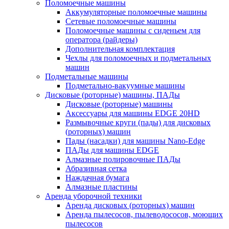
Поломоечные машины
Аккумуляторные поломоечные машины
Сетевые поломоечные машины
Поломоечные машины с сиденьем для
оператора (райдеры)
Дополнительная комплектация
Чехлы для поломоечных и подметальных
машин
Подметальные машины
Подметально-вакуумные машины
Дисковые (роторные) машины, ПАДы
Дисковые (роторные) машины
Аксессуары для машины EDGE 20HD
Размывочные круги (пады) для дисковых
(роторных) машин
Пады (насадки) для машины Nano-Edge
ПАДы для машины EDGE
Алмазные полировочные ПАДы
Абразивная сетка
Наждачная бумага
Алмазные пластины
Аренда уборочной техники
Аренда дисковых (роторных) машин
Аренда пылесосов, пылеводососов, моющих
пылесосов