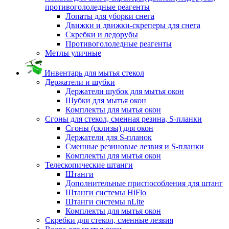
противогололедные реагенты
Лопаты для уборки снега
Движки и движки-скреперы для снега
Скребки и ледорубы
Противогололедные реагенты
Метлы уличные
Инвентарь для мытья стекол
Держатели и шубки
Держатели шубок для мытья окон
Шубки для мытья окон
Комплекты для мытья окон
Сгоны для стекол, сменная резина, S-планки
Сгоны (склизы) для окон
Держатели для S-планок
Сменные резиновые лезвия и S-планки
Комплекты для мытья окон
Телескопические штанги
Штанги
Дополнительные приспособления для штанг
Штанги системы HiFlo
Штанги системы nLite
Комплекты для мытья окон
Скребки для стекол, сменные лезвия