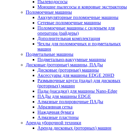
Пылеводососы
Моющие пылесосы и ковровые экстракторы
Поломоечные машины
Аккумуляторные поломоечные машины
Сетевые поломоечные машины
Поломоечные машины с сиденьем для
оператора (райдеры)
Дополнительная комплектация
Чехлы для поломоечных и подметальных
машин
Подметальные машины
Подметально-вакуумные машины
Дисковые (роторные) машины, ПАДы
Дисковые (роторные) машины
Аксессуары для машины EDGE 20HD
Размывочные круги (пады) для дисковых
(роторных) машин
Пады (насадки) для машины Nano-Edge
ПАДы для машины EDGE
Алмазные полировочные ПАДы
Абразивная сетка
Наждачная бумага
Алмазные пластины
Аренда уборочной техники
Аренда дисковых (роторных) машин