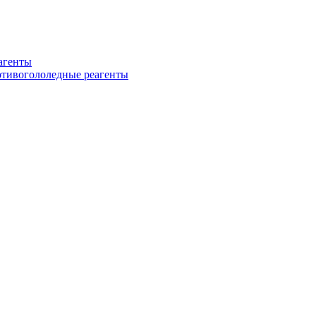
еагенты
ротивогололедные реагенты