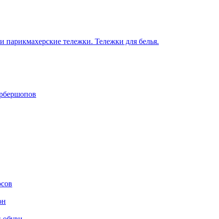
 парикмахерские тележки. Тележки для белья.
арбершопов
осов
он
и обуви