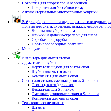
Покрытия для спортзалов и бассейнов
Покрытия для бассейнов и саун
Антибактериальные многослойные коврики
Всё для уборки снега и льда, противогололедные р
Лопаты для снега, скреперы, движки, ледорубы, п
Лопаты для уборки снега
Движки и движки-скреперы для снега
Скребки и ледорубы
Противогололедные реагенты
Метлы уличные
Инвентарь для мытья стекол
Держатели и шубки
Держатели шубок для мытья окон
Шубки для мытья окон
Комплекты для мытья окон
Сгоны для стекол, сменная резина, S-планки
Сгоны (склизы) для окон
Держатели для S-планок
Сменные резиновые лезвия и S-планки
Комплекты для мытья окон
Телескопические штанги
Штанги