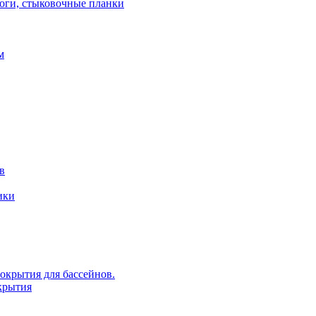
роги, стыковочные планки
м
в
ики
крытия для бассейнов.
крытия