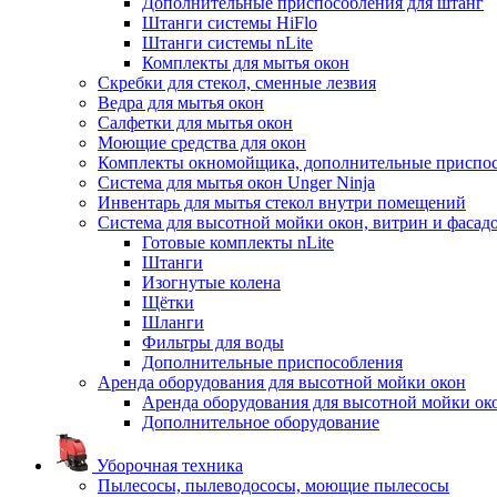
Дополнительные приспособления для штанг
Штанги системы HiFlo
Штанги системы nLite
Комплекты для мытья окон
Скребки для стекол, сменные лезвия
Ведра для мытья окон
Салфетки для мытья окон
Моющие средства для окон
Комплекты окномойщика, дополнительные приспо
Система для мытья окон Unger Ninja
Инвентарь для мытья стекол внутри помещений
Система для высотной мойки окон, витрин и фасадо
Готовые комплекты nLite
Штанги
Изогнутые колена
Щётки
Шланги
Фильтры для воды
Дополнительные приспособления
Аренда оборудования для высотной мойки окон
Аренда оборудования для высотной мойки ок
Дополнительное оборудование
Уборочная техника
Пылесосы, пылеводососы, моющие пылесосы