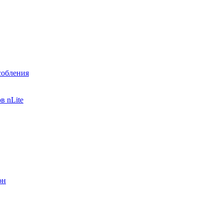
собления
в nLite
он