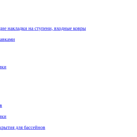
ие накладки на ступени, входные ковры
тавками
ики
в
ики
крытия для бассейнов