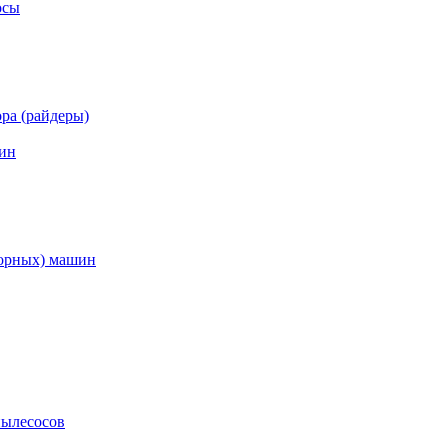
осы
ра (райдеры)
ин
торных) машин
пылесосов