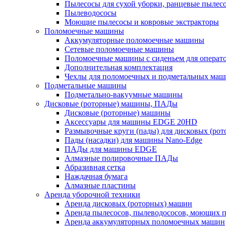
Пылесосы для сухой уборки, ранцевые пылес
Пылеводососы
Моющие пылесосы и ковровые экстракторы
Поломоечные машины
Аккумуляторные поломоечные машины
Сетевые поломоечные машины
Поломоечные машины с сиденьем для операто
Дополнительная комплектация
Чехлы для поломоечных и подметальных маш
Подметальные машины
Подметально-вакуумные машины
Дисковые (роторные) машины, ПАДы
Дисковые (роторные) машины
Аксессуары для машины EDGE 20HD
Размывочные круги (пады) для дисковых (ро
Пады (насадки) для машины Nano-Edge
ПАДы для машины EDGE
Алмазные полировочные ПАДы
Абразивная сетка
Наждачная бумага
Алмазные пластины
Аренда уборочной техники
Аренда дисковых (роторных) машин
Аренда пылесосов, пылеводососов, моющих 
Аренда аккумуляторных поломоечных машин