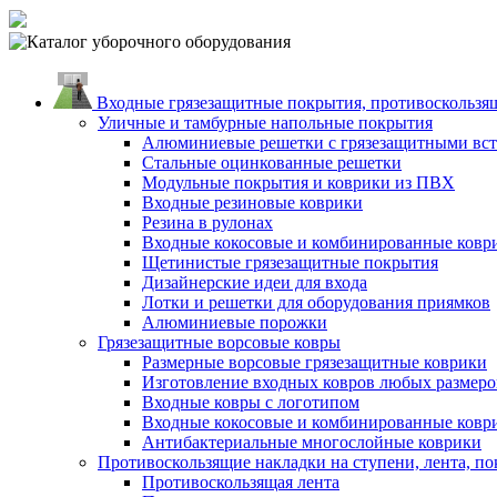
Входные грязезащитные покрытия, противоскользящ
Уличные и тамбурные напольные покрытия
Алюминиевые решетки с грязезащитными вс
Стальные оцинкованные решетки
Модульные покрытия и коврики из ПВХ
Входные резиновые коврики
Резина в рулонах
Входные кокосовые и комбинированные ковр
Щетинистые грязезащитные покрытия
Дизайнерские идеи для входа
Лотки и решетки для оборудования приямков
Алюминиевые порожки
Грязезащитные ворсовые ковры
Размерные ворсовые грязезащитные коврики
Изготовление входных ковров любых размеро
Входные ковры с логотипом
Входные кокосовые и комбинированные ковр
Антибактериальные многослойные коврики
Противоскользящие накладки на ступени, лента, по
Противоскользящая лента