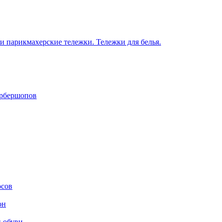
 парикмахерские тележки. Тележки для белья.
арбершопов
осов
он
и обуви