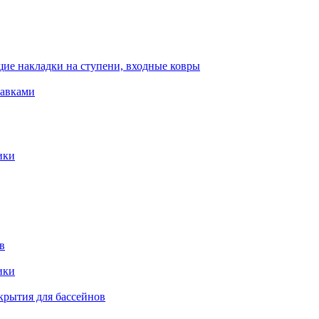
ие накладки на ступени, входные ковры
тавками
ики
в
ики
крытия для бассейнов