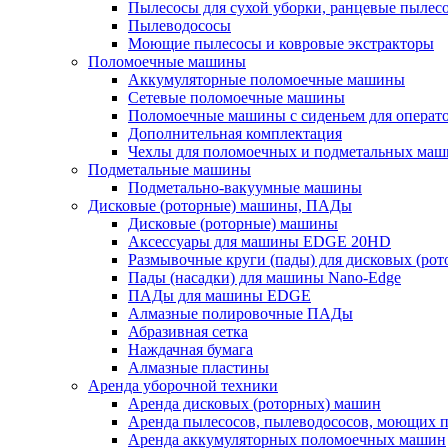
Пылесосы для сухой уборки, ранцевые пылес
Пылеводососы
Моющие пылесосы и ковровые экстракторы
Поломоечные машины
Аккумуляторные поломоечные машины
Сетевые поломоечные машины
Поломоечные машины с сиденьем для операто
Дополнительная комплектация
Чехлы для поломоечных и подметальных маш
Подметальные машины
Подметально-вакуумные машины
Дисковые (роторные) машины, ПАДы
Дисковые (роторные) машины
Аксессуары для машины EDGE 20HD
Размывочные круги (пады) для дисковых (ро
Пады (насадки) для машины Nano-Edge
ПАДы для машины EDGE
Алмазные полировочные ПАДы
Абразивная сетка
Наждачная бумага
Алмазные пластины
Аренда уборочной техники
Аренда дисковых (роторных) машин
Аренда пылесосов, пылеводососов, моющих 
Аренда аккумуляторных поломоечных машин