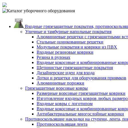
Входные грязезащитные покрытия, противоскользящ
Уличные и тамбурные напольные покрытия
Алюминиевые решетки с грязезащитными вс
Стальные оцинкованные решетки
Модульные покрытия и коврики из ПВХ
Входные резиновые коврики
Резина в рулонах
Входные кокосовые и комбинированные ковр
Щетинистые грязезащитные покрытия
Дизайнерские идеи для входа
Лотки и решетки для оборудования приямков
Алюминиевые порожки
Грязезащитные ворсовые ковры
Размерные ворсовые грязезащитные коврики
Изготовление входных ковров любых размеро
Входные ковры с логотипом
Входные кокосовые и комбинированные ковр
Антибактериальные многослойные коврики
Противоскользящие накладки на ступени, лента, по
Противоскользящая лента