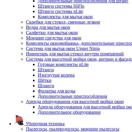
Дополнительные приспособления для штанг
Штанги системы HiFlo
Штанги системы nLite
Комплекты для мытья окон
Скребки для стекол, сменные лезвия
Ведра для мытья окон
Салфетки для мытья окон
Моющие средства для окон
Комплекты окномойщика, дополнительные приспо
Система для мытья окон Unger Ninja
Инвентарь для мытья стекол внутри помещений
Система для высотной мойки окон, витрин и фасадо
Готовые комплекты nLite
Штанги
Изогнутые колена
Щётки
Шланги
Фильтры для воды
Дополнительные приспособления
Аренда оборудования для высотной мойки окон
Аренда оборудования для высотной мойки ок
Дополнительное оборудование
Уборочная техника
Пылесосы, пылеводососы, моющие пылесосы