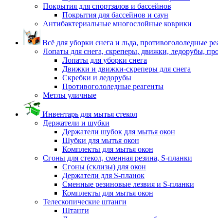
Покрытия для спортзалов и бассейнов
Покрытия для бассейнов и саун
Антибактериальные многослойные коврики
Всё для уборки снега и льда, противогололедные р
Лопаты для снега, скреперы, движки, ледорубы, п
Лопаты для уборки снега
Движки и движки-скреперы для снега
Скребки и ледорубы
Противогололедные реагенты
Метлы уличные
Инвентарь для мытья стекол
Держатели и шубки
Держатели шубок для мытья окон
Шубки для мытья окон
Комплекты для мытья окон
Сгоны для стекол, сменная резина, S-планки
Сгоны (склизы) для окон
Держатели для S-планок
Сменные резиновые лезвия и S-планки
Комплекты для мытья окон
Телескопические штанги
Штанги