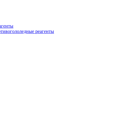
еагенты
ротивогололедные реагенты