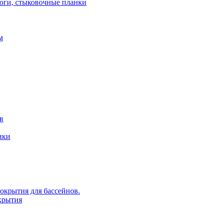
роги, стыковочные планки
м
в
ики
крытия для бассейнов.
крытия