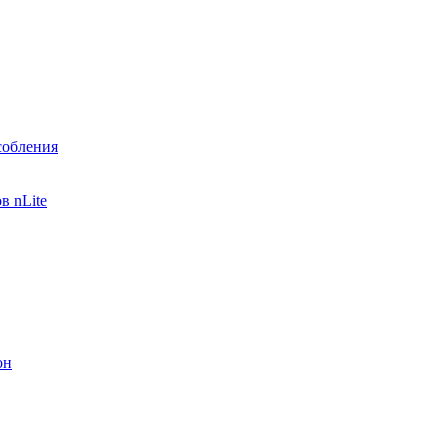
собления
в nLite
он