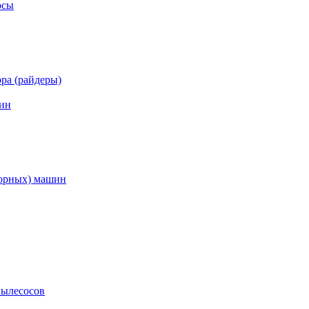
осы
ра (райдеры)
ин
торных) машин
пылесосов