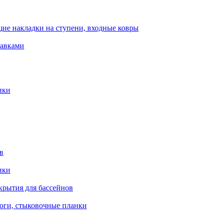
ие накладки на ступени, входные ковры
тавками
ики
в
ики
крытия для бассейнов
роги, стыковочные планки