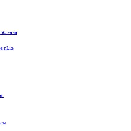
собления
в nLite
он
осы