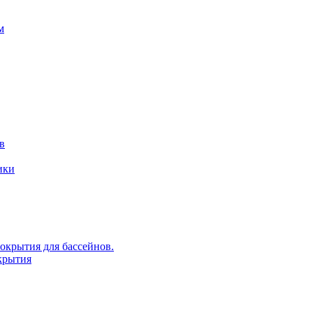
м
в
ики
крытия для бассейнов.
крытия