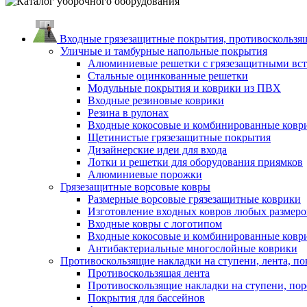
Входные грязезащитные покрытия, противоскользящ
Уличные и тамбурные напольные покрытия
Алюминиевые решетки с грязезащитными вс
Стальные оцинкованные решетки
Модульные покрытия и коврики из ПВХ
Входные резиновые коврики
Резина в рулонах
Входные кокосовые и комбинированные ковр
Щетинистые грязезащитные покрытия
Дизайнерские идеи для входа
Лотки и решетки для оборудования приямков
Алюминиевые порожки
Грязезащитные ворсовые ковры
Размерные ворсовые грязезащитные коврики
Изготовление входных ковров любых размеро
Входные ковры с логотипом
Входные кокосовые и комбинированные ковр
Антибактериальные многослойные коврики
Противоскользящие накладки на ступени, лента, по
Противоскользящая лента
Противоскользящие накладки на ступени, по
Покрытия для бассейнов