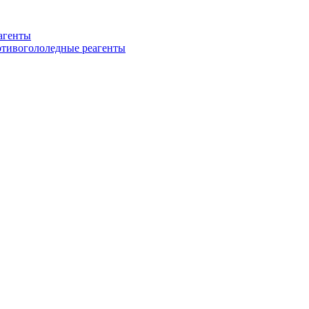
еагенты
ротивогололедные реагенты