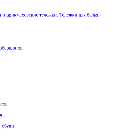
 парикмахерские тележки. Тележки для белья.
арбершопов
осов
он
и обуви