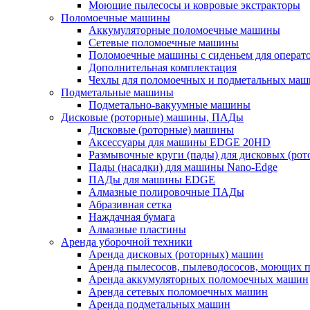
Моющие пылесосы и ковровые экстракторы
Поломоечные машины
Аккумуляторные поломоечные машины
Сетевые поломоечные машины
Поломоечные машины с сиденьем для операто
Дополнительная комплектация
Чехлы для поломоечных и подметальных маш
Подметальные машины
Подметально-вакуумные машины
Дисковые (роторные) машины, ПАДы
Дисковые (роторные) машины
Аксессуары для машины EDGE 20HD
Размывочные круги (пады) для дисковых (ро
Пады (насадки) для машины Nano-Edge
ПАДы для машины EDGE
Алмазные полировочные ПАДы
Абразивная сетка
Наждачная бумага
Алмазные пластины
Аренда уборочной техники
Аренда дисковых (роторных) машин
Аренда пылесосов, пылеводососов, моющих 
Аренда аккумуляторных поломоечных машин
Аренда сетевых поломоечных машин
Аренда подметальных машин