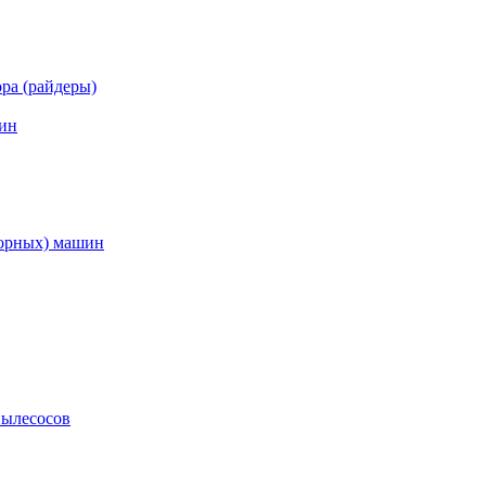
ра (райдеры)
ин
торных) машин
пылесосов