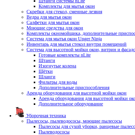
Штанги системы nLite
Комплекты для мытья окон
Скребки для стекол, сменные лезвия
Ведра для мытья окон
Салфетки для мытья окон
Моющие средства для окон
Комплекты окномойщика, дополнительные приспо
Система для мытья окон Unger Ninja
Инвентарь для мытья стекол внутри помещений
Система для высотной мойки окон, витрин и фасадо
Готовые комплекты nLite
Штанги
Изогнутые колена
Щётки
Шланги
Фильтры для воды
Дополнительные приспособления
Аренда оборудования для высотной мойки окон
Аренда оборудования для высотной мойки ок
Дополнительное оборудование
Уборочная техника
Пылесосы, пылеводососы, моющие пылесосы
Пылесосы для сухой уборки, ранцевые пылес
Пылеводососы