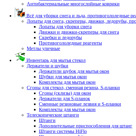
Антибактериальные многослойные коврики
Всё для уборки снега и льда, противогололедные р
Лопаты для снега, скреперы, движки, ледорубы, п
Лопаты для уборки снега
Движки и движки-скреперы для снега
Скребки и ледорубы
Противогололедные реагенты
Метлы уличные
Инвентарь для мытья стекол
Держатели и шубки
Держатели шубок для мытья окон
Шубки для мытья окон
Комплекты для мытья окон
Сгоны для стекол, сменная резина, S-планки
Сгоны (склизы) для окон
Держатели для S-планок
Сменные резиновые лезвия и S-планки
Комплекты для мытья окон
Телескопические штанги
Штанги
Дополнительные приспособления для штанг
Штанги системы HiFlo