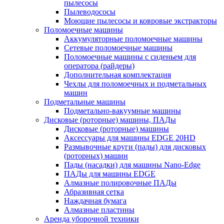
пылесосы
Пылеводососы
Моющие пылесосы и ковровые экстракторы
Поломоечные машины
Аккумуляторные поломоечные машины
Сетевые поломоечные машины
Поломоечные машины с сиденьем для
оператора (райдеры)
Дополнительная комплектация
Чехлы для поломоечных и подметальных
машин
Подметальные машины
Подметально-вакуумные машины
Дисковые (роторные) машины, ПАДы
Дисковые (роторные) машины
Аксессуары для машины EDGE 20HD
Размывочные круги (пады) для дисковых
(роторных) машин
Пады (насадки) для машины Nano-Edge
ПАДы для машины EDGE
Алмазные полировочные ПАДы
Абразивная сетка
Наждачная бумага
Алмазные пластины
Аренда уборочной техники