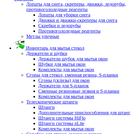
Лопаты для снега, скреперы, движки, ледорубы,
противогололедные реагенты
Лопаты для уборки снега
Движки и движки-скреперы для снега
Скребки и ледорубы
Противогололедные реагенты
Метлы уличные
Инвентарь для мытья стекол
Держатели и шубки
Держатели шубок для мытья окон
Шубки для мытья окон
Комплекты для мытья окон
Сгоны для стекол, сменная резина, S-планки
Сгоны (склизы) для окон
Держатели для S-планок
Сменные резиновые лезвия и S-планки
Комплекты для мытья окон
Телескопические штанги
Штанги
Дополнительные приспособления для штанг
Штанги системы HiFlo
Штанги системы nLite
Комплекты для мытья окон