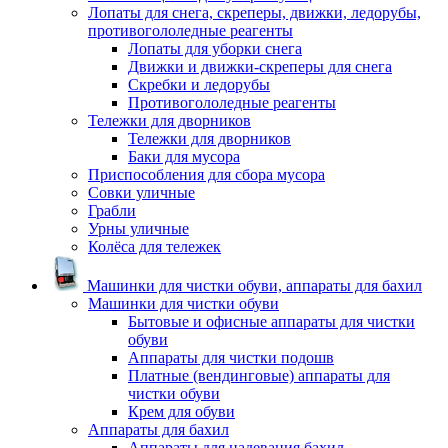
Лопаты для снега, скреперы, движки, ледорубы,
противогололедные реагенты
Лопаты для уборки снега
Движки и движки-скреперы для снега
Скребки и ледорубы
Противогололедные реагенты
Тележки для дворников
Тележки для дворников
Баки для мусора
Приспособления для сбора мусора
Совки уличные
Грабли
Урны уличные
Колёса для тележек
Машинки для чистки обуви, аппараты для бахил
Машинки для чистки обуви
Бытовые и офисные аппараты для чистки
обуви
Аппараты для чистки подошв
Платные (вендинговые) аппараты для
чистки обуви
Крем для обуви
Аппараты для бахил
Аппараты для надевания бахил