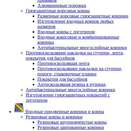
приямков
Алюминиевые порожки
Грязезащитные ворсовые ковры
Размерные ворсовые грязезащитные коврики
Изготовление входных ковров любых
размеров
Входные ковры с логотипом
Входные кокосовые и комбинированные
коврики
Антибактериальные многослойные коврики
Противоскользящие накладки на ступени, лента,
покрытия для бассейнов
Противоскользящая лента
Противоскользящие накладки на ступени,
пороги, стыковочные планки
Покрытия для бассейнов
Антискользящая резина в рулонах
Антибактериальные многослойные коврики
Изготовление грязезащитных покрытий с
логотипом
Входные придверные коврики и ковры
Резиновые ковры и коврики
Резиновые крупноячеистые ковры
Резиновые шипованные коврики