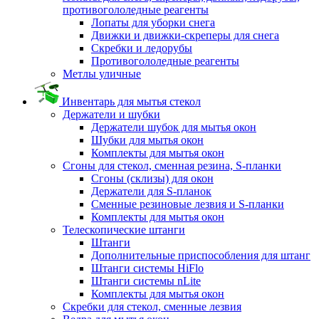
противогололедные реагенты
Лопаты для уборки снега
Движки и движки-скреперы для снега
Скребки и ледорубы
Противогололедные реагенты
Метлы уличные
Инвентарь для мытья стекол
Держатели и шубки
Держатели шубок для мытья окон
Шубки для мытья окон
Комплекты для мытья окон
Сгоны для стекол, сменная резина, S-планки
Сгоны (склизы) для окон
Держатели для S-планок
Сменные резиновые лезвия и S-планки
Комплекты для мытья окон
Телескопические штанги
Штанги
Дополнительные приспособления для штанг
Штанги системы HiFlo
Штанги системы nLite
Комплекты для мытья окон
Скребки для стекол, сменные лезвия