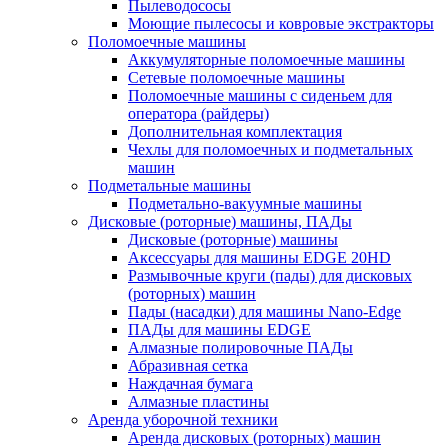
Пылеводососы
Моющие пылесосы и ковровые экстракторы
Поломоечные машины
Аккумуляторные поломоечные машины
Сетевые поломоечные машины
Поломоечные машины с сиденьем для
оператора (райдеры)
Дополнительная комплектация
Чехлы для поломоечных и подметальных
машин
Подметальные машины
Подметально-вакуумные машины
Дисковые (роторные) машины, ПАДы
Дисковые (роторные) машины
Аксессуары для машины EDGE 20HD
Размывочные круги (пады) для дисковых
(роторных) машин
Пады (насадки) для машины Nano-Edge
ПАДы для машины EDGE
Алмазные полировочные ПАДы
Абразивная сетка
Наждачная бумага
Алмазные пластины
Аренда уборочной техники
Аренда дисковых (роторных) машин