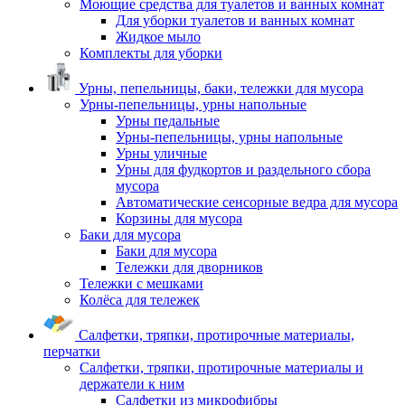
Моющие средства для туалетов и ванных комнат
Для уборки туалетов и ванных комнат
Жидкое мыло
Комплекты для уборки
Урны, пепельницы, баки, тележки для мусора
Урны-пепельницы, урны напольные
Урны педальные
Урны-пепельницы, урны напольные
Урны уличные
Урны для фудкортов и раздельного сбора
мусора
Автоматические сенсорные ведра для мусора
Корзины для мусора
Баки для мусора
Баки для мусора
Тележки для дворников
Тележки с мешками
Колёса для тележек
Салфетки, тряпки, протирочные материалы,
перчатки
Салфетки, тряпки, протирочные материалы и
держатели к ним
Салфетки из микрофибры