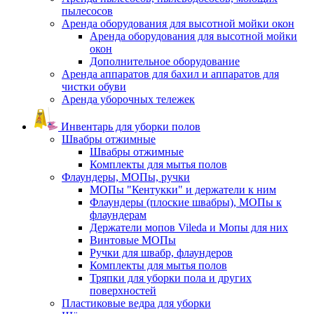
пылесосов
Аренда оборудования для высотной мойки окон
Аренда оборудования для высотной мойки
окон
Дополнительное оборудование
Аренда аппаратов для бахил и аппаратов для
чистки обуви
Аренда уборочных тележек
Инвентарь для уборки полов
Швабры отжимные
Швабры отжимные
Комплекты для мытья полов
Флаундеры, МОПы, ручки
МОПы "Кентукки" и держатели к ним
Флаундеры (плоские швабры), МОПы к
флаундерам
Держатели мопов Vileda и Мопы для них
Винтовые МОПы
Ручки для швабр, флаундеров
Комплекты для мытья полов
Тряпки для уборки пола и других
поверхностей
Пластиковые ведра для уборки