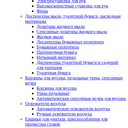
Электросушилки для рук
Высокоскоростные сушилки для рук
Фены
Диспенсеры мыла, туалетной бумаги, расходные
материалы
Дозаторы жидкого мыла
Сенсорные дозаторы жидкого мыла
Жидкое мыло
Диспенсеры бумажных полотенец
Бумажные полотенца
Протирочная бумага
Нетканый материал
Диспенсеры туалетной бумаги и сидений
для унитазов
Туалетная бумага
Корзины для мусора, педальные урны, сенсорные
ведра
Корзины для мусора
Урны педальные
Автоматические сенсорные ведра для мусора
Освежители воздуха
Автоматические освежители воздуха
Ручные освежители воздуха
Ершики для унитаза, приспособления для
прочистки стоков