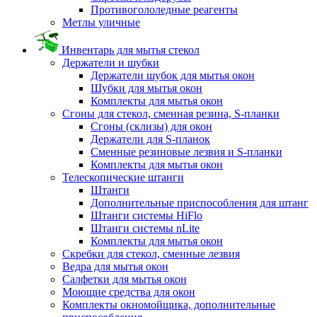
Противогололедные реагенты
Метлы уличные
Инвентарь для мытья стекол
Держатели и шубки
Держатели шубок для мытья окон
Шубки для мытья окон
Комплекты для мытья окон
Сгоны для стекол, сменная резина, S-планки
Сгоны (склизы) для окон
Держатели для S-планок
Сменные резиновые лезвия и S-планки
Комплекты для мытья окон
Телескопические штанги
Штанги
Дополнительные приспособления для штанг
Штанги системы HiFlo
Штанги системы nLite
Комплекты для мытья окон
Скребки для стекол, сменные лезвия
Ведра для мытья окон
Салфетки для мытья окон
Моющие средства для окон
Комплекты окномойщика, дополнительные