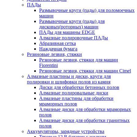
ПАДы
Размывочные круги (пады) для поломоечных
машин
Размывочные круги (пады) для
дисковых(роторных) машин
ПАДы для машины EDGE
Алмазные полировочные ПАДы
Абразивная сетка
Наждачная бумага
Резиновые лезвия, стяжки
Резиновые лезвия, стяжки для машин
Fiorentini
Резиновые лезвия, стяжки для машин Cimel
Алмазные пластины и диски, круги для
полировки и шлифовки полов из камня
Диски для обработки бетонных полов
Алмазные полировальные диски
Алмазные пластины для обработки
мраморных полов
Алмазные диски для обработки мраморных
полов
Алмазные диски для обработки гранитных
полов
Аккумуляторы, зарядные устройства
Тяговые 12 В батареи с жидким