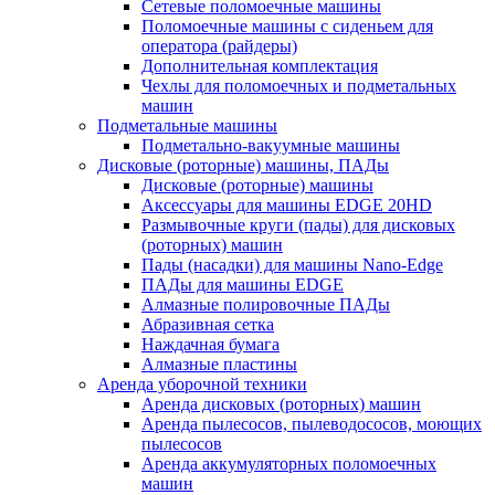
Сетевые поломоечные машины
Поломоечные машины с сиденьем для
оператора (райдеры)
Дополнительная комплектация
Чехлы для поломоечных и подметальных
машин
Подметальные машины
Подметально-вакуумные машины
Дисковые (роторные) машины, ПАДы
Дисковые (роторные) машины
Аксессуары для машины EDGE 20HD
Размывочные круги (пады) для дисковых
(роторных) машин
Пады (насадки) для машины Nano-Edge
ПАДы для машины EDGE
Алмазные полировочные ПАДы
Абразивная сетка
Наждачная бумага
Алмазные пластины
Аренда уборочной техники
Аренда дисковых (роторных) машин
Аренда пылесосов, пылеводососов, моющих
пылесосов
Аренда аккумуляторных поломоечных
машин