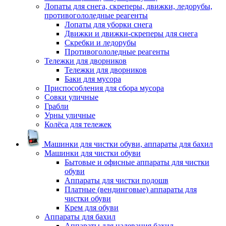
Лопаты для снега, скреперы, движки, ледорубы,
противогололедные реагенты
Лопаты для уборки снега
Движки и движки-скреперы для снега
Скребки и ледорубы
Противогололедные реагенты
Тележки для дворников
Тележки для дворников
Баки для мусора
Приспособления для сбора мусора
Совки уличные
Грабли
Урны уличные
Колёса для тележек
Машинки для чистки обуви, аппараты для бахил
Машинки для чистки обуви
Бытовые и офисные аппараты для чистки
обуви
Аппараты для чистки подошв
Платные (вендинговые) аппараты для
чистки обуви
Крем для обуви
Аппараты для бахил
Аппараты для надевания бахил