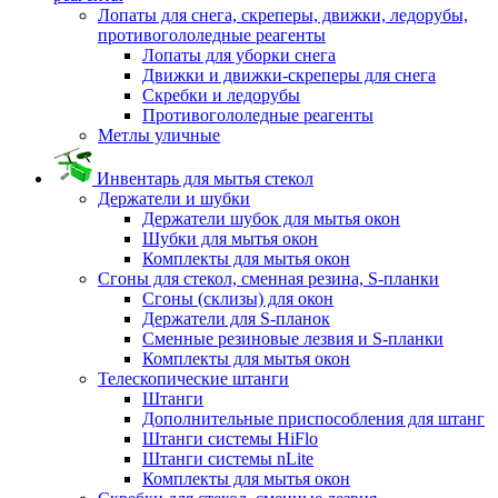
Лопаты для снега, скреперы, движки, ледорубы,
противогололедные реагенты
Лопаты для уборки снега
Движки и движки-скреперы для снега
Скребки и ледорубы
Противогололедные реагенты
Метлы уличные
Инвентарь для мытья стекол
Держатели и шубки
Держатели шубок для мытья окон
Шубки для мытья окон
Комплекты для мытья окон
Сгоны для стекол, сменная резина, S-планки
Сгоны (склизы) для окон
Держатели для S-планок
Сменные резиновые лезвия и S-планки
Комплекты для мытья окон
Телескопические штанги
Штанги
Дополнительные приспособления для штанг
Штанги системы HiFlo
Штанги системы nLite
Комплекты для мытья окон