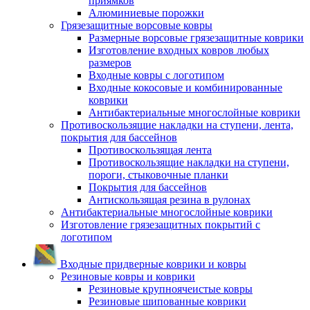
приямков
Алюминиевые порожки
Грязезащитные ворсовые ковры
Размерные ворсовые грязезащитные коврики
Изготовление входных ковров любых
размеров
Входные ковры с логотипом
Входные кокосовые и комбинированные
коврики
Антибактериальные многослойные коврики
Противоскользящие накладки на ступени, лента,
покрытия для бассейнов
Противоскользящая лента
Противоскользящие накладки на ступени,
пороги, стыковочные планки
Покрытия для бассейнов
Антискользящая резина в рулонах
Антибактериальные многослойные коврики
Изготовление грязезащитных покрытий с
логотипом
Входные придверные коврики и ковры
Резиновые ковры и коврики
Резиновые крупноячеистые ковры
Резиновые шипованные коврики