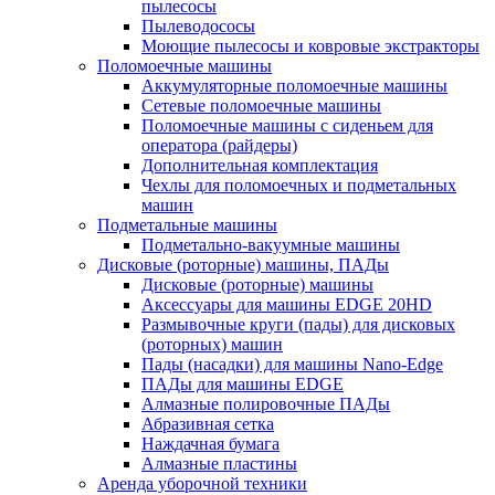
пылесосы
Пылеводососы
Моющие пылесосы и ковровые экстракторы
Поломоечные машины
Аккумуляторные поломоечные машины
Сетевые поломоечные машины
Поломоечные машины с сиденьем для
оператора (райдеры)
Дополнительная комплектация
Чехлы для поломоечных и подметальных
машин
Подметальные машины
Подметально-вакуумные машины
Дисковые (роторные) машины, ПАДы
Дисковые (роторные) машины
Аксессуары для машины EDGE 20HD
Размывочные круги (пады) для дисковых
(роторных) машин
Пады (насадки) для машины Nano-Edge
ПАДы для машины EDGE
Алмазные полировочные ПАДы
Абразивная сетка
Наждачная бумага
Алмазные пластины
Аренда уборочной техники