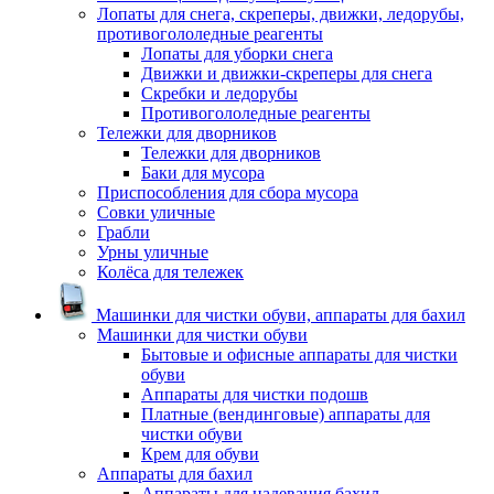
Лопаты для снега, скреперы, движки, ледорубы,
противогололедные реагенты
Лопаты для уборки снега
Движки и движки-скреперы для снега
Скребки и ледорубы
Противогололедные реагенты
Тележки для дворников
Тележки для дворников
Баки для мусора
Приспособления для сбора мусора
Совки уличные
Грабли
Урны уличные
Колёса для тележек
Машинки для чистки обуви, аппараты для бахил
Машинки для чистки обуви
Бытовые и офисные аппараты для чистки
обуви
Аппараты для чистки подошв
Платные (вендинговые) аппараты для
чистки обуви
Крем для обуви
Аппараты для бахил
Аппараты для надевания бахил