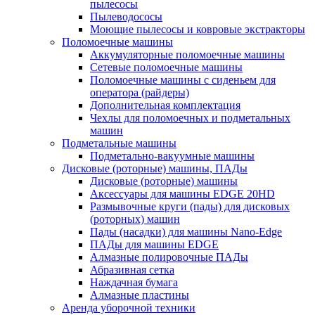
пылесосы
Пылеводососы
Моющие пылесосы и ковровые экстракторы
Поломоечные машины
Аккумуляторные поломоечные машины
Сетевые поломоечные машины
Поломоечные машины с сиденьем для
оператора (райдеры)
Дополнительная комплектация
Чехлы для поломоечных и подметальных
машин
Подметальные машины
Подметально-вакуумные машины
Дисковые (роторные) машины, ПАДы
Дисковые (роторные) машины
Аксессуары для машины EDGE 20HD
Размывочные круги (пады) для дисковых
(роторных) машин
Пады (насадки) для машины Nano-Edge
ПАДы для машины EDGE
Алмазные полировочные ПАДы
Абразивная сетка
Наждачная бумага
Алмазные пластины
Аренда уборочной техники