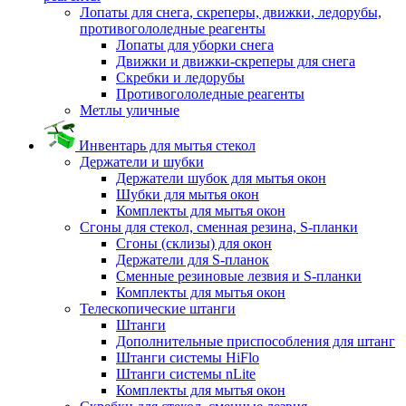
Лопаты для снега, скреперы, движки, ледорубы,
противогололедные реагенты
Лопаты для уборки снега
Движки и движки-скреперы для снега
Скребки и ледорубы
Противогололедные реагенты
Метлы уличные
Инвентарь для мытья стекол
Держатели и шубки
Держатели шубок для мытья окон
Шубки для мытья окон
Комплекты для мытья окон
Сгоны для стекол, сменная резина, S-планки
Сгоны (склизы) для окон
Держатели для S-планок
Сменные резиновые лезвия и S-планки
Комплекты для мытья окон
Телескопические штанги
Штанги
Дополнительные приспособления для штанг
Штанги системы HiFlo
Штанги системы nLite
Комплекты для мытья окон