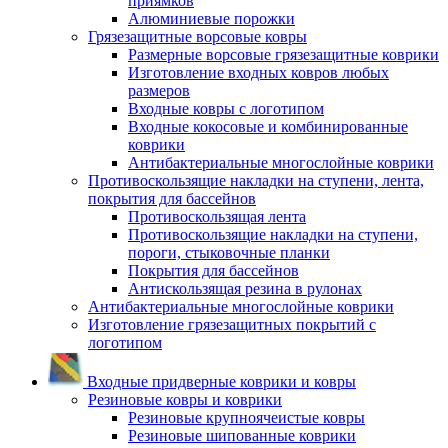
приямков
Алюминиевые порожки
Грязезащитные ворсовые ковры
Размерные ворсовые грязезащитные коврики
Изготовление входных ковров любых
размеров
Входные ковры с логотипом
Входные кокосовые и комбинированные
коврики
Антибактериальные многослойные коврики
Противоскользящие накладки на ступени, лента,
покрытия для бассейнов
Противоскользящая лента
Противоскользящие накладки на ступени,
пороги, стыковочные планки
Покрытия для бассейнов
Антискользящая резина в рулонах
Антибактериальные многослойные коврики
Изготовление грязезащитных покрытий с
логотипом
Входные придверные коврики и ковры
Резиновые ковры и коврики
Резиновые крупноячеистые ковры
Резиновые шипованные коврики