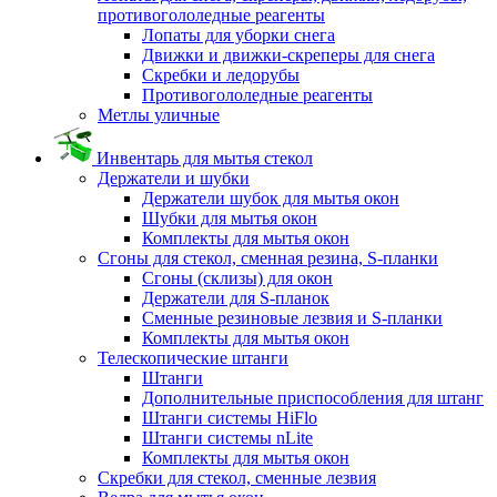
противогололедные реагенты
Лопаты для уборки снега
Движки и движки-скреперы для снега
Скребки и ледорубы
Противогололедные реагенты
Метлы уличные
Инвентарь для мытья стекол
Держатели и шубки
Держатели шубок для мытья окон
Шубки для мытья окон
Комплекты для мытья окон
Сгоны для стекол, сменная резина, S-планки
Сгоны (склизы) для окон
Держатели для S-планок
Сменные резиновые лезвия и S-планки
Комплекты для мытья окон
Телескопические штанги
Штанги
Дополнительные приспособления для штанг
Штанги системы HiFlo
Штанги системы nLite
Комплекты для мытья окон
Скребки для стекол, сменные лезвия