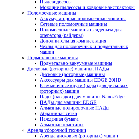
Пылеводососы
Моющие пылесосы и ковровые экстракторы
Поломоечные машины
Аккумуляторные поломоечные машины
Сетевые поломоечные машины
Поломоечные машины с сиденьем для
оператора (райдеры)
Дополнительная комплектация
Чехлы для поломоечных и подметальных
машин
Подметальные машины
Подметально-вакуумные машины
Дисковые (роторные) машины, ПАДы
Дисковые (роторные) машины
Аксессуары для машины EDGE 20HD
Размывочные круги (пады) для дисковых
(роторных) машин
Пады (насадки) для машины Nano-Edge
ПАДы для машины EDGE
Алмазные полировочные ПАДы
Абразивная сетка
Наждачная бумага
Алмазные пластины
Аренда уборочной техники
Аренда дисковых (роторных) машин