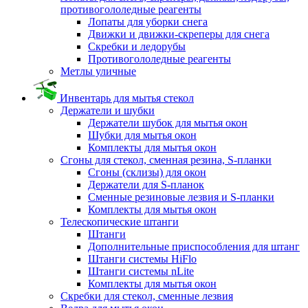
противогололедные реагенты
Лопаты для уборки снега
Движки и движки-скреперы для снега
Скребки и ледорубы
Противогололедные реагенты
Метлы уличные
Инвентарь для мытья стекол
Держатели и шубки
Держатели шубок для мытья окон
Шубки для мытья окон
Комплекты для мытья окон
Сгоны для стекол, сменная резина, S-планки
Сгоны (склизы) для окон
Держатели для S-планок
Сменные резиновые лезвия и S-планки
Комплекты для мытья окон
Телескопические штанги
Штанги
Дополнительные приспособления для штанг
Штанги системы HiFlo
Штанги системы nLite
Комплекты для мытья окон
Скребки для стекол, сменные лезвия