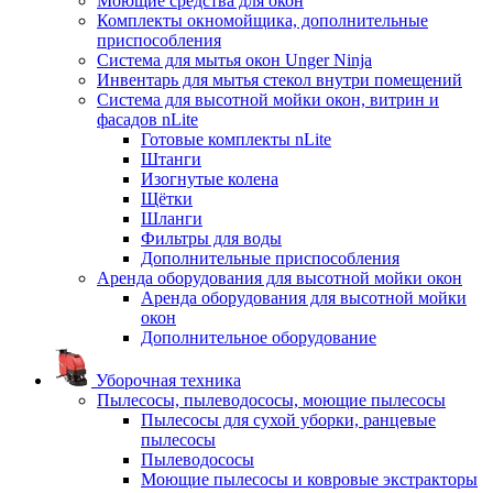
Моющие средства для окон
Комплекты окномойщика, дополнительные
приспособления
Система для мытья окон Unger Ninja
Инвентарь для мытья стекол внутри помещений
Система для высотной мойки окон, витрин и
фасадов nLite
Готовые комплекты nLite
Штанги
Изогнутые колена
Щётки
Шланги
Фильтры для воды
Дополнительные приспособления
Аренда оборудования для высотной мойки окон
Аренда оборудования для высотной мойки
окон
Дополнительное оборудование
Уборочная техника
Пылесосы, пылеводососы, моющие пылесосы
Пылесосы для сухой уборки, ранцевые
пылесосы
Пылеводососы
Моющие пылесосы и ковровые экстракторы