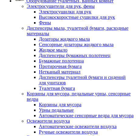
Оборудование туалетных, ванных комнат
Электросушители для рук, фены
Электросушилки для рук
Высокоскоростные сушилки для рук
Фены
Диспенсеры мыла, туалетной бумаги, расходные
материалы
Дозаторы жидкого мыла
Сенсорные дозаторы жидкого мыла
Жидкое мыло
Диспенсеры бумажных полотенец
Бумажные полотенца
Протирочная бумага
Нетканый материал
Диспенсеры туалетной бумаги и сидений
для унитазов
Туалетная бумага
Корзины для мусора, педальные урны, сенсорные
ведра
Корзины для мусора
Урны педальные
Автоматические сенсорные ведра для мусора
Освежители воздуха
Автоматические освежители воздуха
Ручные освежители воздуха