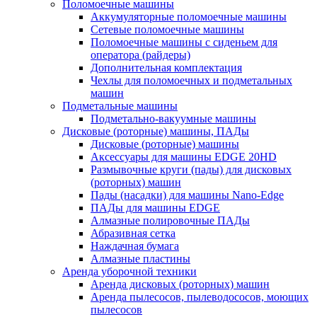
Поломоечные машины
Аккумуляторные поломоечные машины
Сетевые поломоечные машины
Поломоечные машины с сиденьем для
оператора (райдеры)
Дополнительная комплектация
Чехлы для поломоечных и подметальных
машин
Подметальные машины
Подметально-вакуумные машины
Дисковые (роторные) машины, ПАДы
Дисковые (роторные) машины
Аксессуары для машины EDGE 20HD
Размывочные круги (пады) для дисковых
(роторных) машин
Пады (насадки) для машины Nano-Edge
ПАДы для машины EDGE
Алмазные полировочные ПАДы
Абразивная сетка
Наждачная бумага
Алмазные пластины
Аренда уборочной техники
Аренда дисковых (роторных) машин
Аренда пылесосов, пылеводососов, моющих
пылесосов