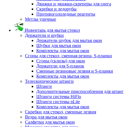
Движки и движки-скреперы для снега
Скребки и ледорубы
Противогололедные реагенты
Метлы уличные
Инвентарь для мытья стекол
Держатели и шубки
Держатели шубок для мытья окон
Шубки для мытья окон
Комплекты для мытья окон
Сгоны для стекол, сменная резина, S-планки
Сгоны (склизы) для окон
Держатели для S-планок
Сменные резиновые лезвия и S-планки
Комплекты для мытья окон
Телескопические штанги
Штанги
Дополнительные приспособления для штанг
Штанги системы HiFlo
Штанги системы nLite
Комплекты для мытья окон
Скребки для стекол, сменные лезвия
Ведра для мытья окон
Салфетки для мытья окон