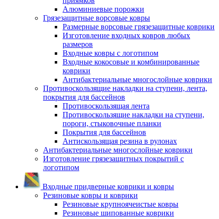
приямков
Алюминиевые порожки
Грязезащитные ворсовые ковры
Размерные ворсовые грязезащитные коврики
Изготовление входных ковров любых
размеров
Входные ковры с логотипом
Входные кокосовые и комбинированные
коврики
Антибактериальные многослойные коврики
Противоскользящие накладки на ступени, лента,
покрытия для бассейнов
Противоскользящая лента
Противоскользящие накладки на ступени,
пороги, стыковочные планки
Покрытия для бассейнов
Антискользящая резина в рулонах
Антибактериальные многослойные коврики
Изготовление грязезащитных покрытий с
логотипом
Входные придверные коврики и ковры
Резиновые ковры и коврики
Резиновые крупноячеистые ковры
Резиновые шипованные коврики