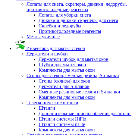
Лопаты для снега, скреперы, движки, ледорубы,
противогололедные реагенты
Лопаты для уборки снега
Движки и движки-скреперы для снега
Скребки и ледорубы
Противогололедные реагенты
Метлы уличные
Инвентарь для мытья стекол
Держатели и шубки
Держатели шубок для мытья окон
Шубки для мытья окон
Комплекты для мытья окон
Сгоны для стекол, сменная резина, S-планки
Сгоны (склизы) для окон
Держатели для S-планок
Сменные резиновые лезвия и S-планки
Комплекты для мытья окон
Телескопические штанги
Штанги
Дополнительные приспособления для штанг
Штанги системы HiFlo
Штанги системы nLite
Комплекты для мытья окон