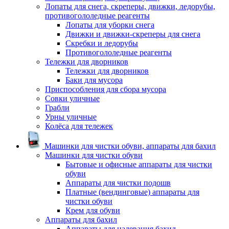
Лопаты для снега, скреперы, движки, ледорубы,
противогололедные реагенты
Лопаты для уборки снега
Движки и движки-скреперы для снега
Скребки и ледорубы
Противогололедные реагенты
Тележки для дворников
Тележки для дворников
Баки для мусора
Приспособления для сбора мусора
Совки уличные
Грабли
Урны уличные
Колёса для тележек
Машинки для чистки обуви, аппараты для бахил
Машинки для чистки обуви
Бытовые и офисные аппараты для чистки
обуви
Аппараты для чистки подошв
Платные (вендинговые) аппараты для
чистки обуви
Крем для обуви
Аппараты для бахил
Аппараты для надевания бахил