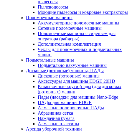
пылесосы
Пылеводососы
Моющие пылесосы и ковровые экстракторы
Поломоечные машины
Аккумуляторные поломоечные машины
Сетевые поломоечные машины
Поломоечные машины с сиденьем для
оператора (райдеры)
Дополнительная комплектация
Чехлы для поломоечных и подметальных
машин
Подметальные машины
Подметально-вакуумные машины
Дисковые (роторные) машины, ПАДы
Дисковые (роторные) машины
Аксессуары для машины EDGE 20HD
Размывочные круги (пады) для дисковых
(роторных) машин
Пады (насадки) для машины Nano-Edge
ПАДы для машины EDGE
Алмазные полировочные ПАДы
Абразивная сетка
Наждачная бумага
Алмазные пластины
Аренда уборочной техники