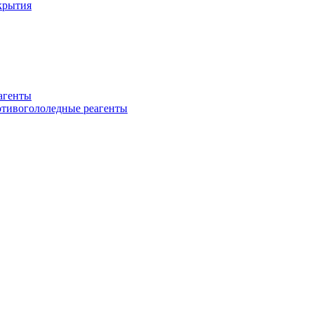
крытия
еагенты
ротивогололедные реагенты