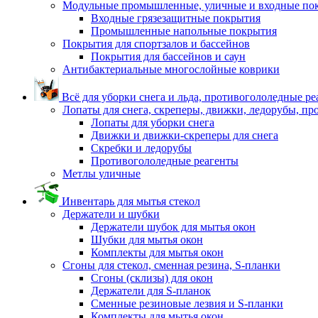
Модульные промышленные, уличные и входные по
Входные грязезащитные покрытия
Промышленные напольные покрытия
Покрытия для спортзалов и бассейнов
Покрытия для бассейнов и саун
Антибактериальные многослойные коврики
Всё для уборки снега и льда, противогололедные р
Лопаты для снега, скреперы, движки, ледорубы, п
Лопаты для уборки снега
Движки и движки-скреперы для снега
Скребки и ледорубы
Противогололедные реагенты
Метлы уличные
Инвентарь для мытья стекол
Держатели и шубки
Держатели шубок для мытья окон
Шубки для мытья окон
Комплекты для мытья окон
Сгоны для стекол, сменная резина, S-планки
Сгоны (склизы) для окон
Держатели для S-планок
Сменные резиновые лезвия и S-планки
Комплекты для мытья окон