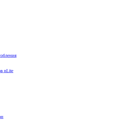
собления
в nLite
он