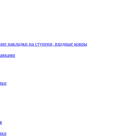
ие накладки на ступени, входные ковры
тавками
ики
в
ики