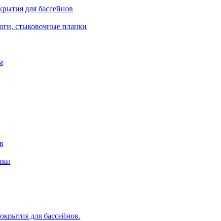
крытия для бассейнов
роги, стыковочные планки
м
в
ики
крытия для бассейнов.