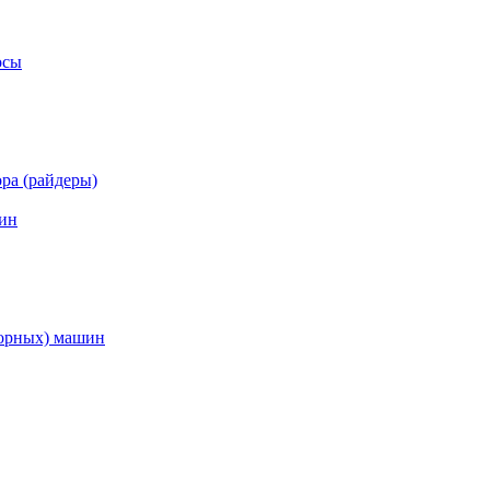
осы
ра (райдеры)
ин
торных) машин