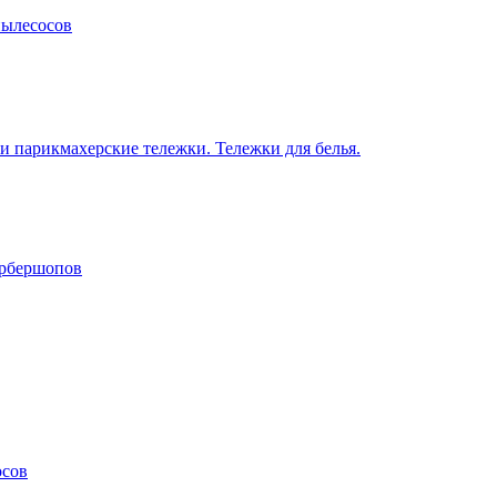
пылесосов
 парикмахерские тележки. Тележки для белья.
арбершопов
осов