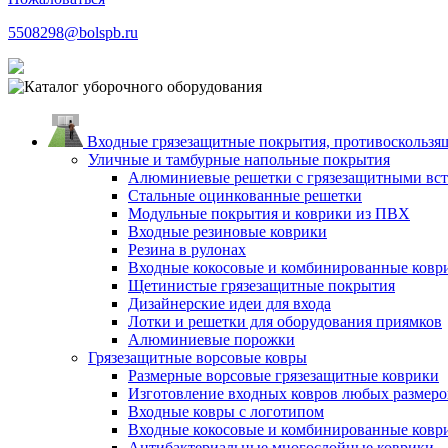
5508298@bolspb.ru
Входные грязезащитные покрытия, противоскользящ
Уличные и тамбурные напольные покрытия
Алюминиевые решетки с грязезащитными вс
Стальные оцинкованные решетки
Модульные покрытия и коврики из ПВХ
Входные резиновые коврики
Резина в рулонах
Входные кокосовые и комбинированные ковр
Щетинистые грязезащитные покрытия
Дизайнерские идеи для входа
Лотки и решетки для оборудования приямков
Алюминиевые порожки
Грязезащитные ворсовые ковры
Размерные ворсовые грязезащитные коврики
Изготовление входных ковров любых размеро
Входные ковры с логотипом
Входные кокосовые и комбинированные ковр
Антибактериальные многослойные коврики