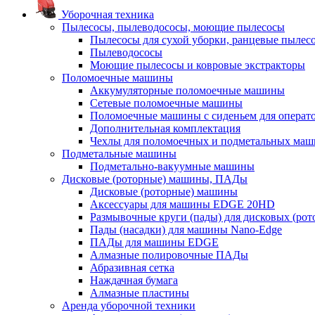
Уборочная техника
Пылесосы, пылеводососы, моющие пылесосы
Пылесосы для сухой уборки, ранцевые пылес
Пылеводососы
Моющие пылесосы и ковровые экстракторы
Поломоечные машины
Аккумуляторные поломоечные машины
Сетевые поломоечные машины
Поломоечные машины с сиденьем для операто
Дополнительная комплектация
Чехлы для поломоечных и подметальных маш
Подметальные машины
Подметально-вакуумные машины
Дисковые (роторные) машины, ПАДы
Дисковые (роторные) машины
Аксессуары для машины EDGE 20HD
Размывочные круги (пады) для дисковых (ро
Пады (насадки) для машины Nano-Edge
ПАДы для машины EDGE
Алмазные полировочные ПАДы
Абразивная сетка
Наждачная бумага
Алмазные пластины
Аренда уборочной техники