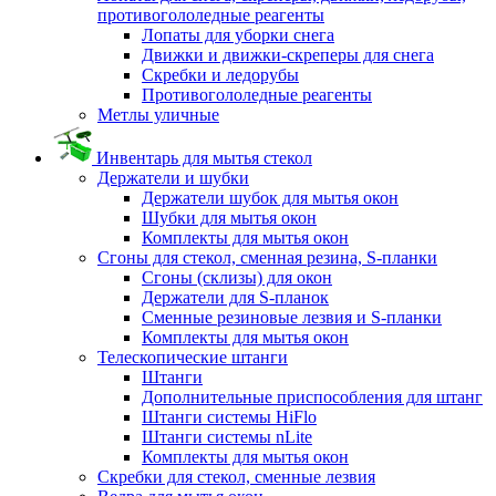
противогололедные реагенты
Лопаты для уборки снега
Движки и движки-скреперы для снега
Скребки и ледорубы
Противогололедные реагенты
Метлы уличные
Инвентарь для мытья стекол
Держатели и шубки
Держатели шубок для мытья окон
Шубки для мытья окон
Комплекты для мытья окон
Сгоны для стекол, сменная резина, S-планки
Сгоны (склизы) для окон
Держатели для S-планок
Сменные резиновые лезвия и S-планки
Комплекты для мытья окон
Телескопические штанги
Штанги
Дополнительные приспособления для штанг
Штанги системы HiFlo
Штанги системы nLite
Комплекты для мытья окон
Скребки для стекол, сменные лезвия