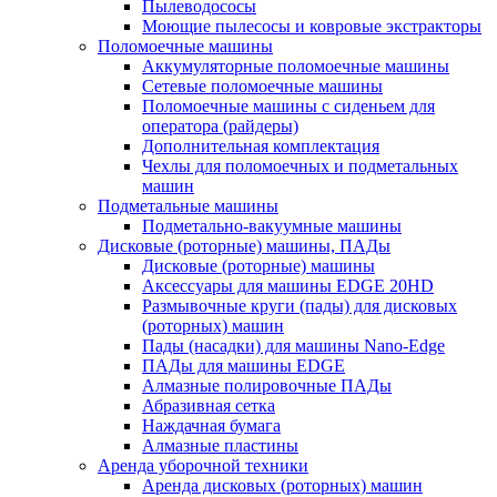
Пылеводососы
Моющие пылесосы и ковровые экстракторы
Поломоечные машины
Аккумуляторные поломоечные машины
Сетевые поломоечные машины
Поломоечные машины с сиденьем для
оператора (райдеры)
Дополнительная комплектация
Чехлы для поломоечных и подметальных
машин
Подметальные машины
Подметально-вакуумные машины
Дисковые (роторные) машины, ПАДы
Дисковые (роторные) машины
Аксессуары для машины EDGE 20HD
Размывочные круги (пады) для дисковых
(роторных) машин
Пады (насадки) для машины Nano-Edge
ПАДы для машины EDGE
Алмазные полировочные ПАДы
Абразивная сетка
Наждачная бумага
Алмазные пластины
Аренда уборочной техники
Аренда дисковых (роторных) машин