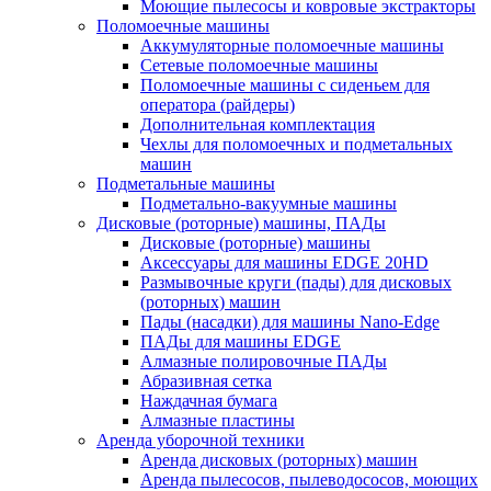
Моющие пылесосы и ковровые экстракторы
Поломоечные машины
Аккумуляторные поломоечные машины
Сетевые поломоечные машины
Поломоечные машины с сиденьем для
оператора (райдеры)
Дополнительная комплектация
Чехлы для поломоечных и подметальных
машин
Подметальные машины
Подметально-вакуумные машины
Дисковые (роторные) машины, ПАДы
Дисковые (роторные) машины
Аксессуары для машины EDGE 20HD
Размывочные круги (пады) для дисковых
(роторных) машин
Пады (насадки) для машины Nano-Edge
ПАДы для машины EDGE
Алмазные полировочные ПАДы
Абразивная сетка
Наждачная бумага
Алмазные пластины
Аренда уборочной техники
Аренда дисковых (роторных) машин
Аренда пылесосов, пылеводососов, моющих