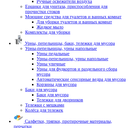
Ручные освежители воздуха
Ершики для унитаза, приспособления для
прочистки стоков
Моющие средства для туалетов и ванных комнат
Для уборки туалетов и ванных комнат
Жидкое мыло
Комплекты для уборки
Урны, пепельницы, баки, тележки для мусора
Урны-пепельницы, урны напольные
Урны педальные
Урны-пепельницы, урны напольные
Урны уличные
Урны для фудкортов и раздельного сбора
мусора
Автоматические сенсорные ведра для мусора
Корзины для мусора
Баки для мусора
Баки для мусора
Тележки для дворников
Тележки с мешками
Колёса для тележек
Салфетки, тряпки, протирочные материалы,
перчатки