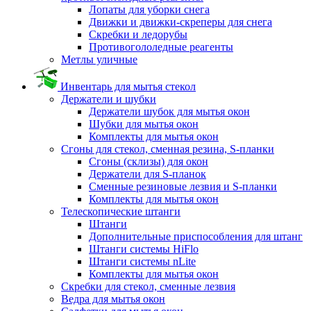
Лопаты для уборки снега
Движки и движки-скреперы для снега
Скребки и ледорубы
Противогололедные реагенты
Метлы уличные
Инвентарь для мытья стекол
Держатели и шубки
Держатели шубок для мытья окон
Шубки для мытья окон
Комплекты для мытья окон
Сгоны для стекол, сменная резина, S-планки
Сгоны (склизы) для окон
Держатели для S-планок
Сменные резиновые лезвия и S-планки
Комплекты для мытья окон
Телескопические штанги
Штанги
Дополнительные приспособления для штанг
Штанги системы HiFlo
Штанги системы nLite
Комплекты для мытья окон
Скребки для стекол, сменные лезвия
Ведра для мытья окон