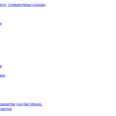
роги, стыковочные планки
м
в
ики
крытия для бассейнов.
крытия