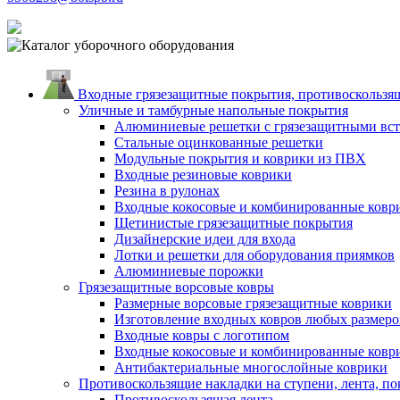
Входные грязезащитные покрытия, противоскользящ
Уличные и тамбурные напольные покрытия
Алюминиевые решетки с грязезащитными вс
Стальные оцинкованные решетки
Модульные покрытия и коврики из ПВХ
Входные резиновые коврики
Резина в рулонах
Входные кокосовые и комбинированные ковр
Щетинистые грязезащитные покрытия
Дизайнерские идеи для входа
Лотки и решетки для оборудования приямков
Алюминиевые порожки
Грязезащитные ворсовые ковры
Размерные ворсовые грязезащитные коврики
Изготовление входных ковров любых размеро
Входные ковры с логотипом
Входные кокосовые и комбинированные ковр
Антибактериальные многослойные коврики
Противоскользящие накладки на ступени, лента, по
Противоскользящая лента