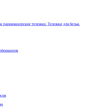
 парикмахерские тележки. Тележки для белья.
арбершопов
осов
он