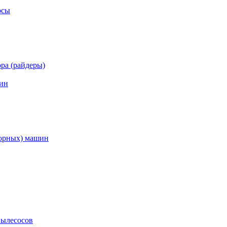
осы
ра (райдеры)
ин
торных) машин
пылесосов