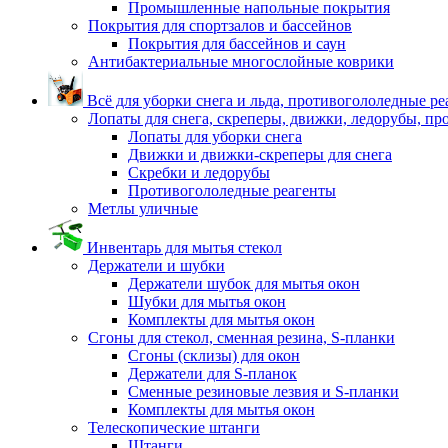
Промышленные напольные покрытия
Покрытия для спортзалов и бассейнов
Покрытия для бассейнов и саун
Антибактериальные многослойные коврики
Всё для уборки снега и льда, противогололедные р
Лопаты для снега, скреперы, движки, ледорубы, п
Лопаты для уборки снега
Движки и движки-скреперы для снега
Скребки и ледорубы
Противогололедные реагенты
Метлы уличные
Инвентарь для мытья стекол
Держатели и шубки
Держатели шубок для мытья окон
Шубки для мытья окон
Комплекты для мытья окон
Сгоны для стекол, сменная резина, S-планки
Сгоны (склизы) для окон
Держатели для S-планок
Сменные резиновые лезвия и S-планки
Комплекты для мытья окон
Телескопические штанги
Штанги