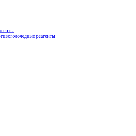
еагенты
ротивогололедные реагенты