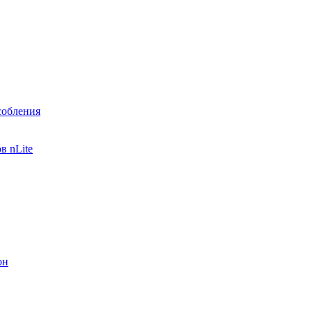
собления
в nLite
он