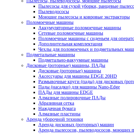
Пылесосы, пылеводососы, моющие пылесосы
Пылесосы для сухой уборки, ранцевые пылес
Пылеводососы
Моющие пылесосы и ковровые экстракторы
Поломоечные машины
Аккумуляторные поломоечные машины
Сетевые поломоечные машины
Поломоечные машины с сиденьем для операто
Дополнительная комплектация
Чехлы для поломоечных и подметальных маш
Подметальные машины
Подметально-вакуумные машины
Дисковые (роторные) машины, ПАДы
Дисковые (роторные) машины
Аксессуары для машины EDGE 20HD
Размывочные круги (пады) для дисковых (ро
Пады (насадки) для машины Nano-Edge
ПАДы для машины EDGE
Алмазные полировочные ПАДы
Абразивная сетка
Наждачная бумага
Алмазные пластины
Аренда уборочной техники
Аренда дисковых (роторных) машин
Аренда пылесосов, пылеводососов, моющих 