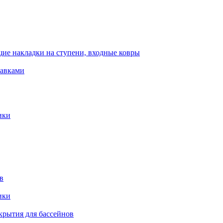
ие накладки на ступени, входные ковры
тавками
ики
в
ики
крытия для бассейнов