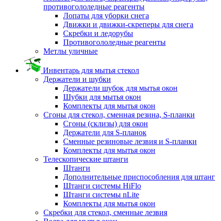
противогололедные реагенты
Лопаты для уборки снега
Движки и движки-скреперы для снега
Скребки и ледорубы
Противогололедные реагенты
Метлы уличные
Инвентарь для мытья стекол
Держатели и шубки
Держатели шубок для мытья окон
Шубки для мытья окон
Комплекты для мытья окон
Сгоны для стекол, сменная резина, S-планки
Сгоны (склизы) для окон
Держатели для S-планок
Сменные резиновые лезвия и S-планки
Комплекты для мытья окон
Телескопические штанги
Штанги
Дополнительные приспособления для штанг
Штанги системы HiFlo
Штанги системы nLite
Комплекты для мытья окон
Скребки для стекол, сменные лезвия