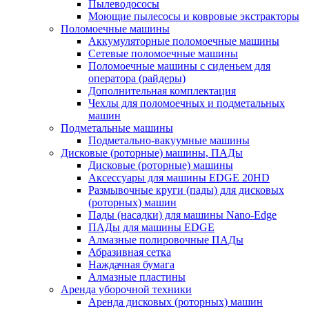
Пылеводососы
Моющие пылесосы и ковровые экстракторы
Поломоечные машины
Аккумуляторные поломоечные машины
Сетевые поломоечные машины
Поломоечные машины с сиденьем для
оператора (райдеры)
Дополнительная комплектация
Чехлы для поломоечных и подметальных
машин
Подметальные машины
Подметально-вакуумные машины
Дисковые (роторные) машины, ПАДы
Дисковые (роторные) машины
Аксессуары для машины EDGE 20HD
Размывочные круги (пады) для дисковых
(роторных) машин
Пады (насадки) для машины Nano-Edge
ПАДы для машины EDGE
Алмазные полировочные ПАДы
Абразивная сетка
Наждачная бумага
Алмазные пластины
Аренда уборочной техники
Аренда дисковых (роторных) машин