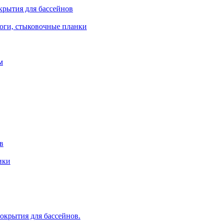
крытия для бассейнов
роги, стыковочные планки
м
в
ики
крытия для бассейнов.