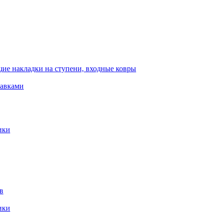
ие накладки на ступени, входные ковры
тавками
ики
в
ики