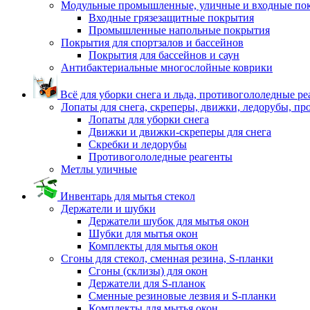
Модульные промышленные, уличные и входные по
Входные грязезащитные покрытия
Промышленные напольные покрытия
Покрытия для спортзалов и бассейнов
Покрытия для бассейнов и саун
Антибактериальные многослойные коврики
Всё для уборки снега и льда, противогололедные р
Лопаты для снега, скреперы, движки, ледорубы, п
Лопаты для уборки снега
Движки и движки-скреперы для снега
Скребки и ледорубы
Противогололедные реагенты
Метлы уличные
Инвентарь для мытья стекол
Держатели и шубки
Держатели шубок для мытья окон
Шубки для мытья окон
Комплекты для мытья окон
Сгоны для стекол, сменная резина, S-планки
Сгоны (склизы) для окон
Держатели для S-планок
Сменные резиновые лезвия и S-планки
Комплекты для мытья окон