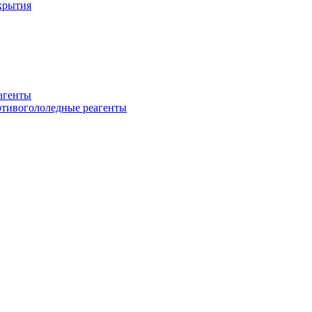
крытия
еагенты
ротивогололедные реагенты