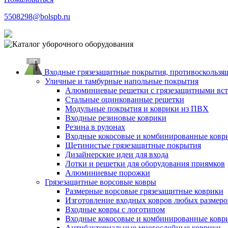
5508298@bolspb.ru
Входные грязезащитные покрытия, противоскользящ
Уличные и тамбурные напольные покрытия
Алюминиевые решетки с грязезащитными вс
Стальные оцинкованные решетки
Модульные покрытия и коврики из ПВХ
Входные резиновые коврики
Резина в рулонах
Входные кокосовые и комбинированные ковр
Щетинистые грязезащитные покрытия
Дизайнерские идеи для входа
Лотки и решетки для оборудования приямков
Алюминиевые порожки
Грязезащитные ворсовые ковры
Размерные ворсовые грязезащитные коврики
Изготовление входных ковров любых размеро
Входные ковры с логотипом
Входные кокосовые и комбинированные ковр
Антибактериальные многослойные коврики