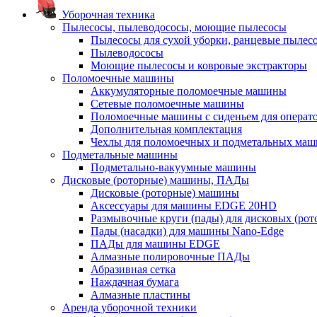
Уборочная техника
Пылесосы, пылеводососы, моющие пылесосы
Пылесосы для сухой уборки, ранцевые пылес
Пылеводососы
Моющие пылесосы и ковровые экстракторы
Поломоечные машины
Аккумуляторные поломоечные машины
Сетевые поломоечные машины
Поломоечные машины с сиденьем для операто
Дополнительная комплектация
Чехлы для поломоечных и подметальных маш
Подметальные машины
Подметально-вакуумные машины
Дисковые (роторные) машины, ПАДы
Дисковые (роторные) машины
Аксессуары для машины EDGE 20HD
Размывочные круги (пады) для дисковых (ро
Пады (насадки) для машины Nano-Edge
ПАДы для машины EDGE
Алмазные полировочные ПАДы
Абразивная сетка
Наждачная бумага
Алмазные пластины
Аренда уборочной техники