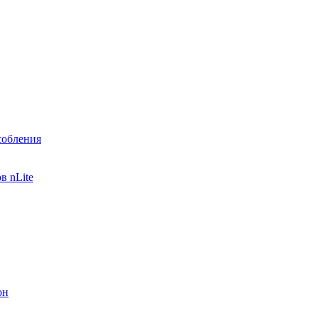
собления
в nLite
он