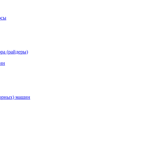
осы
ра (райдеры)
ин
торных) машин