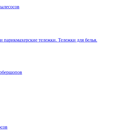
пылесосов
 парикмахерские тележки. Тележки для белья.
арбершопов
осов