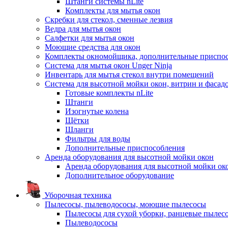
Штанги системы nLite
Комплекты для мытья окон
Скребки для стекол, сменные лезвия
Ведра для мытья окон
Салфетки для мытья окон
Моющие средства для окон
Комплекты окномойщика, дополнительные приспо
Система для мытья окон Unger Ninja
Инвентарь для мытья стекол внутри помещений
Система для высотной мойки окон, витрин и фасадо
Готовые комплекты nLite
Штанги
Изогнутые колена
Щётки
Шланги
Фильтры для воды
Дополнительные приспособления
Аренда оборудования для высотной мойки окон
Аренда оборудования для высотной мойки ок
Дополнительное оборудование
Уборочная техника
Пылесосы, пылеводососы, моющие пылесосы
Пылесосы для сухой уборки, ранцевые пылес
Пылеводососы