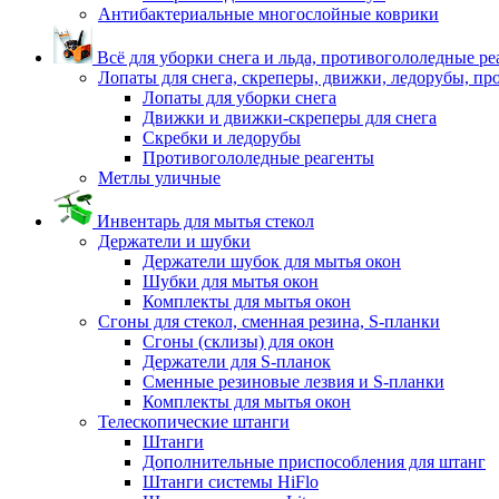
Антибактериальные многослойные коврики
Всё для уборки снега и льда, противогололедные р
Лопаты для снега, скреперы, движки, ледорубы, п
Лопаты для уборки снега
Движки и движки-скреперы для снега
Скребки и ледорубы
Противогололедные реагенты
Метлы уличные
Инвентарь для мытья стекол
Держатели и шубки
Держатели шубок для мытья окон
Шубки для мытья окон
Комплекты для мытья окон
Сгоны для стекол, сменная резина, S-планки
Сгоны (склизы) для окон
Держатели для S-планок
Сменные резиновые лезвия и S-планки
Комплекты для мытья окон
Телескопические штанги
Штанги
Дополнительные приспособления для штанг
Штанги системы HiFlo