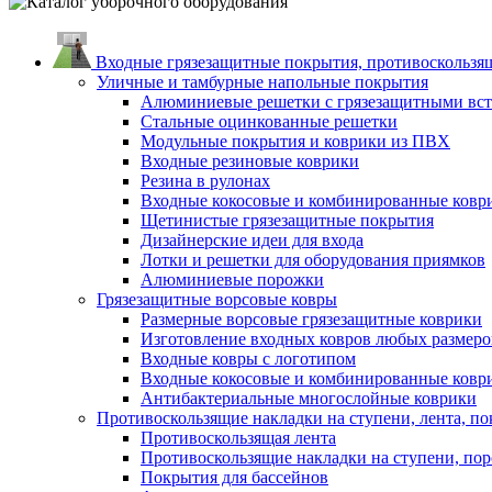
Входные грязезащитные покрытия, противоскользящ
Уличные и тамбурные напольные покрытия
Алюминиевые решетки с грязезащитными вс
Стальные оцинкованные решетки
Модульные покрытия и коврики из ПВХ
Входные резиновые коврики
Резина в рулонах
Входные кокосовые и комбинированные ковр
Щетинистые грязезащитные покрытия
Дизайнерские идеи для входа
Лотки и решетки для оборудования приямков
Алюминиевые порожки
Грязезащитные ворсовые ковры
Размерные ворсовые грязезащитные коврики
Изготовление входных ковров любых размеро
Входные ковры с логотипом
Входные кокосовые и комбинированные ковр
Антибактериальные многослойные коврики
Противоскользящие накладки на ступени, лента, по
Противоскользящая лента
Противоскользящие накладки на ступени, по
Покрытия для бассейнов