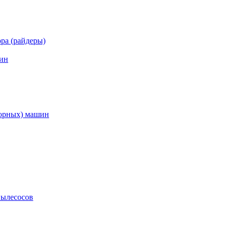
ра (райдеры)
ин
торных) машин
пылесосов