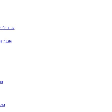
собления
в nLite
он
осы