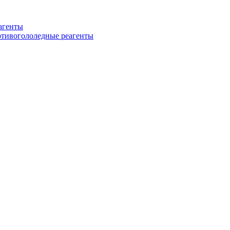
еагенты
ротивогололедные реагенты