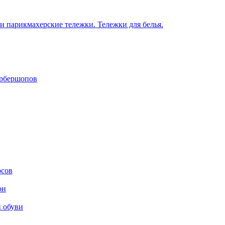
 парикмахерские тележки. Тележки для белья.
арбершопов
осов
он
и обуви