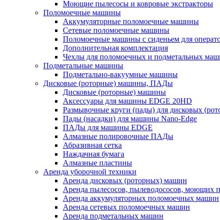
Моющие пылесосы и ковровые экстракторы
Поломоечные машины
Аккумуляторные поломоечные машины
Сетевые поломоечные машины
Поломоечные машины с сиденьем для операто
Дополнительная комплектация
Чехлы для поломоечных и подметальных маш
Подметальные машины
Подметально-вакуумные машины
Дисковые (роторные) машины, ПАДы
Дисковые (роторные) машины
Аксессуары для машины EDGE 20HD
Размывочные круги (пады) для дисковых (ро
Пады (насадки) для машины Nano-Edge
ПАДы для машины EDGE
Алмазные полировочные ПАДы
Абразивная сетка
Наждачная бумага
Алмазные пластины
Аренда уборочной техники
Аренда дисковых (роторных) машин
Аренда пылесосов, пылеводососов, моющих 
Аренда аккумуляторных поломоечных машин
Аренда сетевых поломоечных машин
Аренда подметальных машин