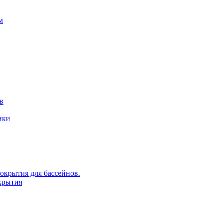
м
в
ики
крытия для бассейнов.
крытия